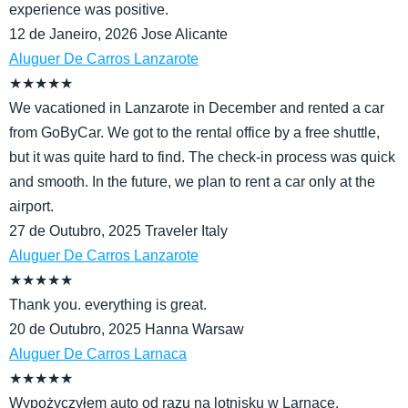
experience was positive.
12 de Janeiro, 2026
Jose
Alicante
Aluguer De Carros Lanzarote
★
★
★
★
★
We vacationed in Lanzarote in December and rented a car
from GoByCar. We got to the rental office by a free shuttle,
but it was quite hard to find. The check-in process was quick
and smooth. In the future, we plan to rent a car only at the
airport.
27 de Outubro, 2025
Traveler
Italy
Aluguer De Carros Lanzarote
★
★
★
★
★
Thank you. everything is great.
20 de Outubro, 2025
Hanna
Warsaw
Aluguer De Carros Larnaca
★
★
★
★
★
Wypożyczyłem auto od razu na lotnisku w Larnace.