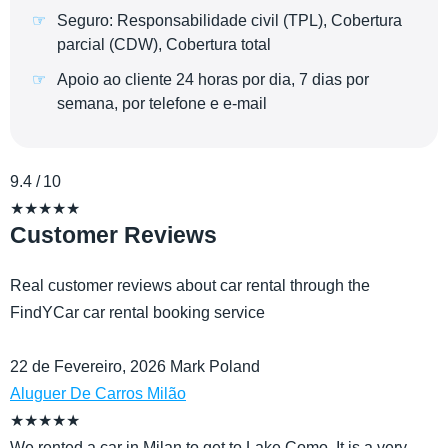
Seguro: Responsabilidade civil (TPL), Cobertura
parcial (CDW), Cobertura total
Apoio ao cliente 24 horas por dia, 7 dias por
semana, por telefone e e-mail
9.4
/ 10
★
★
★
★
★
Customer Reviews
Real customer reviews about car rental through the
FindYCar car rental booking service
22 de Fevereiro, 2026
Mark
Poland
Aluguer De Carros Milão
★
★
★
★
★
We rented a car in Milan to get to Lake Como. It is a very