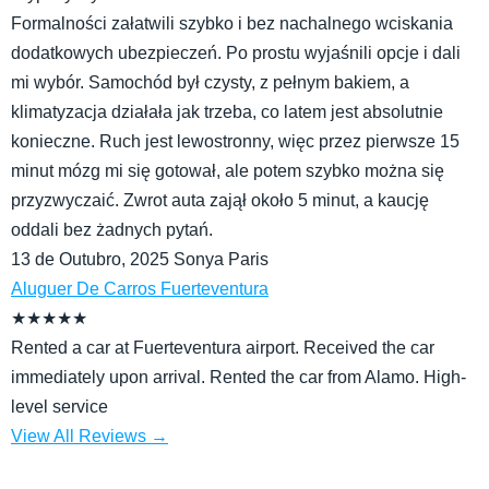
Formalności załatwili szybko i bez nachalnego wciskania
dodatkowych ubezpieczeń. Po prostu wyjaśnili opcje i dali
mi wybór. Samochód był czysty, z pełnym bakiem, a
klimatyzacja działała jak trzeba, co latem jest absolutnie
konieczne. Ruch jest lewostronny, więc przez pierwsze 15
minut mózg mi się gotował, ale potem szybko można się
przyzwyczaić. Zwrot auta zajął około 5 minut, a kaucję
oddali bez żadnych pytań.
13 de Outubro, 2025
Sonya
Paris
Aluguer De Carros Fuerteventura
★
★
★
★
★
Rented a car at Fuerteventura airport. Received the car
immediately upon arrival. Rented the car from Alamo. High-
level service
View All Reviews
→