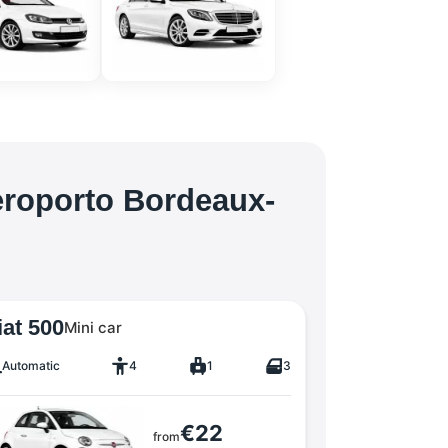
eroporto Bordeaux-
iat 500
Mini car
Automatic
4
1
3
€22
from