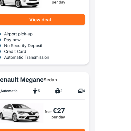
per day
View deal
Airport pick-up
Pay now
No Security Deposit
Credit Card
Automatic Transmission
enault Megane
Sedan
Automatic
5
2
4
€27
from
per day