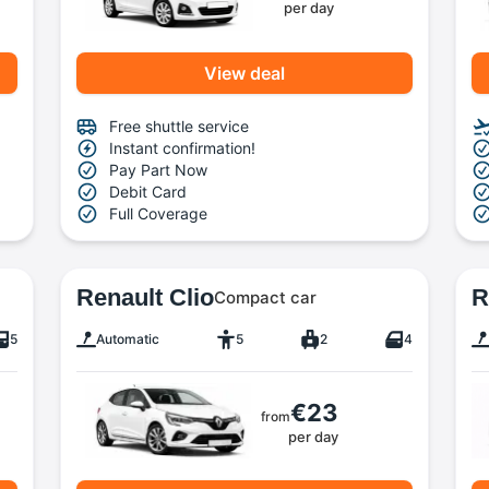
per day
View deal
Free shuttle service
Instant confirmation!
Pay Part Now
Debit Card
Full Coverage
Renault Clio
R
Compact car
5
Automatic
5
2
4
€23
from
per day