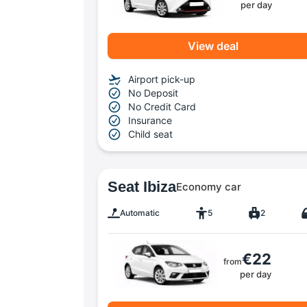
per day
View deal
Airport pick-up
No Deposit
No Credit Card
Insurance
Child seat
Seat Ibiza
Economy car
Automatic
5
2
€22
from
per day