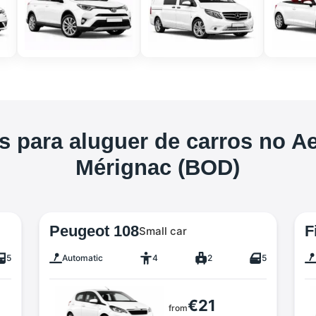
s para aluguer de carros no A
Mérignac (BOD)
Peugeot 108
F
Small car
5
Automatic
4
2
5
€21
from