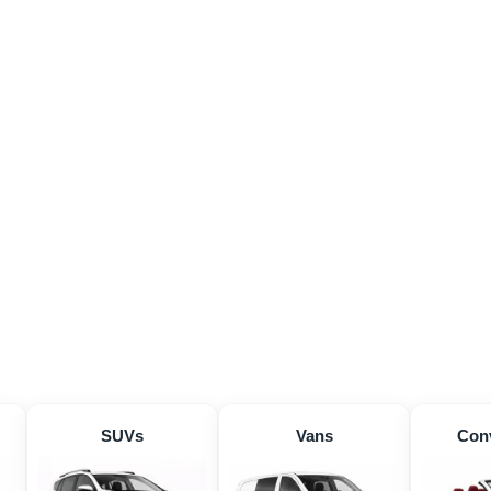
SUVs
Vans
Conv