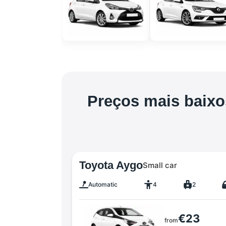
Preços mais baixo
Toyota Aygo
Small car
Automatic
4
2
€23
from