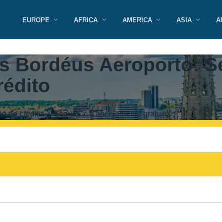
EUROPE
AFRICA
AMERICA
ASIA
A
s Bordéus Aeroporto: S
édito
o de crédito ✓ Seguro ✓ Cancelamento gratuito