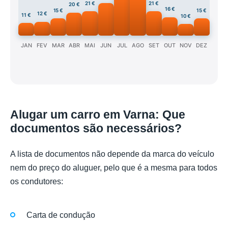
21 €
21 €
20 €
16 €
15 €
15 €
12 €
11 €
10 €
JAN
FEV
MAR
ABR
MAI
JUN
JUL
AGO
SET
OUT
NOV
DEZ
Alugar um carro em Varna: Que
documentos são necessários?
A lista de documentos não depende da marca do veículo
nem do preço do aluguer, pelo que é a mesma para todos
os condutores:
Carta de condução