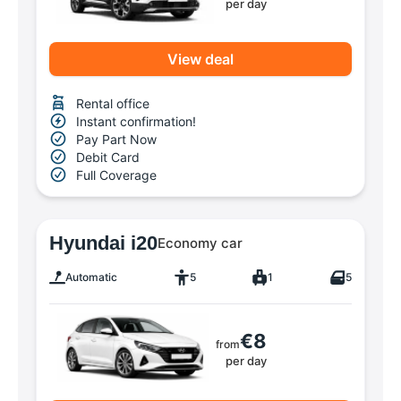
per day
View deal
Rental office
Instant confirmation!
Pay Part Now
Debit Card
Full Coverage
Hyundai i20
Economy car
Automatic
5
1
5
€8
from
per day