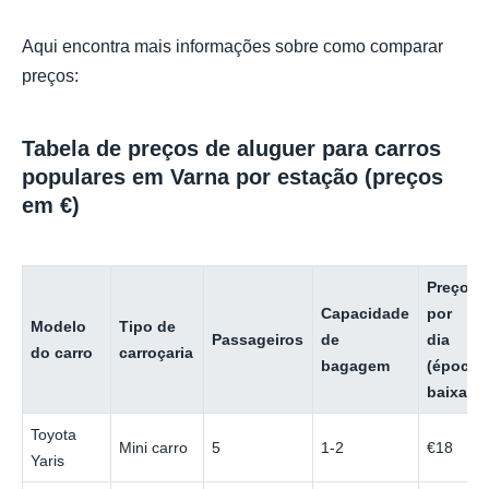
Aqui encontra mais informações sobre como comparar
preços:
Tabela de preços de aluguer para carros
populares em Varna por estação (preços
em €)
Preço
Capacidade
por
Modelo
Tipo de
Passageiros
de
dia
do carro
carroçaria
bagagem
(época
baixa)
Toyota
Mini carro
5
1-2
€18
Yaris