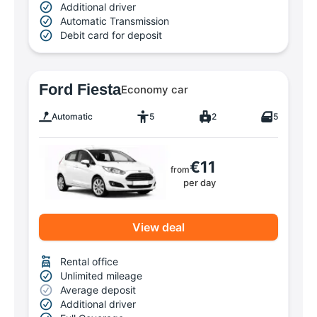
Additional driver
Automatic Transmission
Debit card for deposit
Ford Fiesta
Economy car
Automatic
5
2
5
€11
from
per day
View deal
Rental office
Unlimited mileage
Average deposit
Additional driver