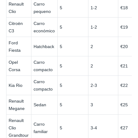
Renault
Carro
5
1-2
€18
Clio
pequeno
Citroën
Carro
5
1-2
€19
C3
económico
Ford
Hatchback
5
2
€20
Fiesta
Opel
Carro
5
2
€21
Corsa
compacto
Carro
Kia Rio
5
2-3
€22
compacto
Renault
Sedan
5
3
€25
Megane
Renault
Carro
Clio
5
3-4
€27
familiar
Grandtour