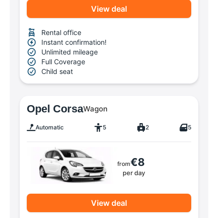
View deal
Rental office
Instant confirmation!
Unlimited mileage
Full Coverage
Child seat
Opel Corsa
Wagon
Automatic
5
2
5
€8
from
per day
View deal