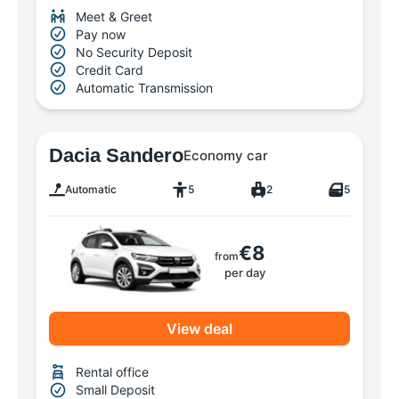
Meet & Greet
Pay now
No Security Deposit
Credit Card
Automatic Transmission
Dacia Sandero
Economy car
Automatic
5
2
5
€8
from
per day
View deal
Rental office
Small Deposit