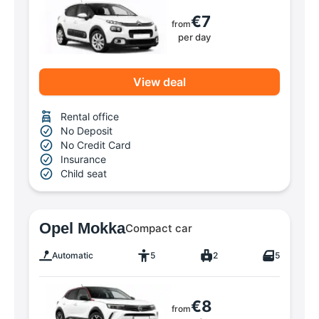
€7
from
per day
View deal
Rental office
No Deposit
No Credit Card
Insurance
Child seat
Opel Mokka
Compact car
Automatic
5
2
5
€8
from