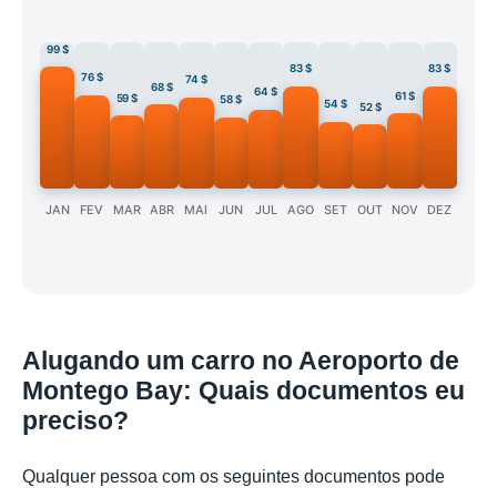
99 $
83 $
83 $
76 $
74 $
68 $
64 $
61 $
59 $
58 $
54 $
52 $
JAN
FEV
MAR
ABR
MAI
JUN
JUL
AGO
SET
OUT
NOV
DEZ
Alugando um carro no Aeroporto de
Montego Bay: Quais documentos eu
preciso?
Qualquer pessoa com os seguintes documentos pode