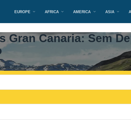
EUROPE
AFRICA
AMERICA
ASIA
s Gran Canaria: Sem De
o
o de crédito ✓ Seguro ✓ Cancelamento gratuito