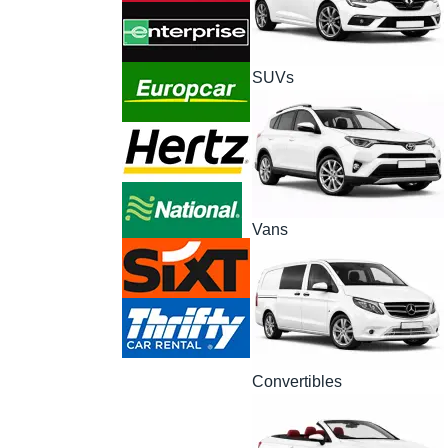
SUVs
Vans
Convertibles