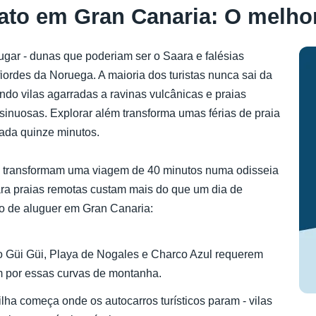
rato em Gran Canaria: O melho
lugar - dunas que poderiam ser o Saara e falésias
iordes da Noruega. A maioria dos turistas nunca sai da
ndo vilas agarradas a ravinas vulcânicas e praias
inuosas. Explorar além transforma umas férias de praia
ada quinze minutos.
mas transformam uma viagem de 40 minutos numa odisseia
para praias remotas custam mais do que um dia de
ro de aluguer em Gran Canaria:
o Güi Güi, Playa de Nogales e Charco Azul requerem
am por essas curvas de montanha.
ilha começa onde os autocarros turísticos param - vilas