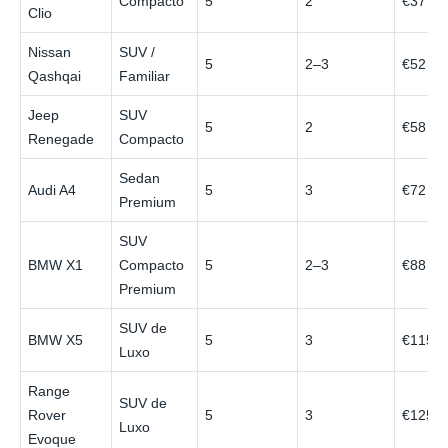
Compacto
5
2
€37
Clio
Nissan
SUV /
5
2–3
€52
Qashqai
Familiar
Jeep
SUV
5
2
€58
Renegade
Compacto
Sedan
Audi A4
5
3
€72
Premium
SUV
BMW X1
Compacto
5
2–3
€88
Premium
SUV de
BMW X5
5
3
€115
Luxo
Range
SUV de
Rover
5
3
€125
Luxo
Evoque