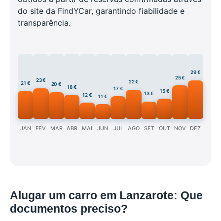
do site da FindYCar, garantindo fiabilidade e
transparência.
29 €
25 €
23 €
22 €
21 €
20 €
18 €
17 €
15 €
13 €
12 €
11 €
JAN
FEV
MAR
ABR
MAI
JUN
JUL
AGO
SET
OUT
NOV
DEZ
Alugar um carro em Lanzarote: Que
documentos preciso?