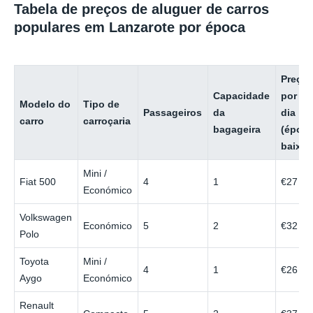
Tabela de preços de aluguer de carros
populares em Lanzarote por época
Preço
Capacidade
por
Modelo do
Tipo de
Passageiros
da
dia
carro
carroçaria
bagageira
(époc
baixa)
Mini /
Fiat 500
4
1
€27
Económico
Volkswagen
Económico
5
2
€32
Polo
Toyota
Mini /
4
1
€26
Aygo
Económico
Renault