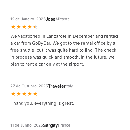
Jose
12 de Janeiro, 2026
Alicante
★
★
★
★
★
We vacationed in Lanzarote in December and rented
a car from GoByCar. We got to the rental office by a
free shuttle, but it was quite hard to find. The check-
in process was quick and smooth. In the future, we
plan to rent a car only at the airport.
Traveler
27 de Outubro, 2025
Italy
★
★
★
★
★
Thank you. everything is great.
Sergey
11 de Junho, 2025
France