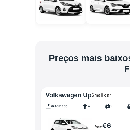
Preços mais baixos
F
Volkswagen Up
Small car
Automatic
4
2
€6
from