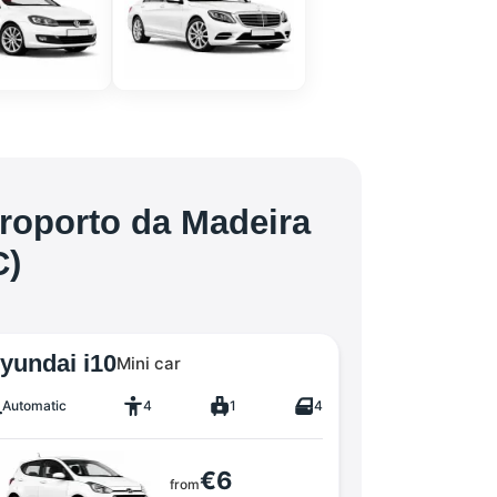
eroporto da Madeira
C)
yundai i10
Mini car
Automatic
4
1
4
€6
from