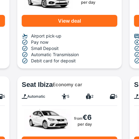
per day
View deal
Airport pick-up
Pay now
Small Deposit
Automatic Transmission
Debit card for deposit
Seat Ibiza
S
Economy car
5
Automatic
5
2
5
€6
from
per day