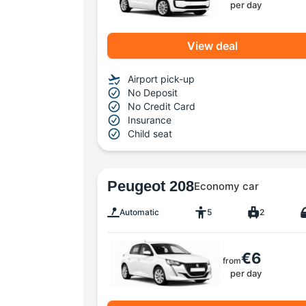
per day
View deal
Airport pick-up
No Deposit
No Credit Card
Insurance
Child seat
Peugeot 208
Economy car
Automatic
5
2
€6
from
per day