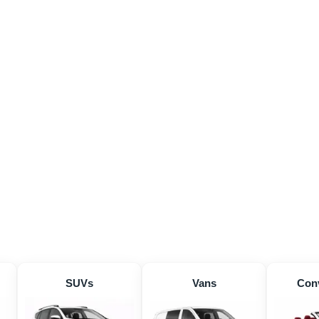
SUVs
Vans
Conv