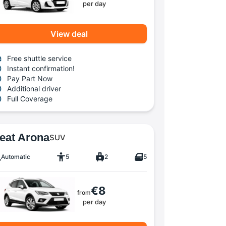
per day
View deal
Free shuttle service
Instant confirmation!
Pay Part Now
Additional driver
Full Coverage
eat Arona
SUV
Automatic
5
2
5
€8
from
per day