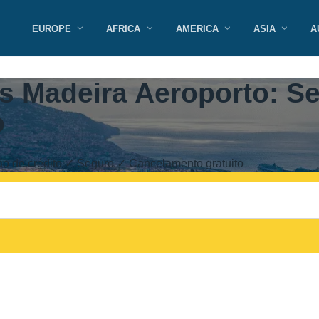
EUROPE
AFRICA
AMERICA
ASIA
A
s Madeira Aeroporto: S
o
o de crédito ✓ Seguro ✓ Cancelamento gratuito