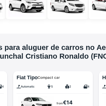
 para aluguer de carros no A
unchal Cristiano Ronaldo (FN
Fiat Tipo
H
Compact car
4
Automatic
5
2
4
€14
from