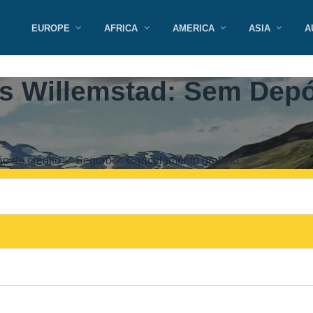
EUROPE
AFRICA
AMERICA
ASIA
A
s Willemstad: Sem Depó
o de crédito ✓ Seguro ✓ Cancelamento gratuito