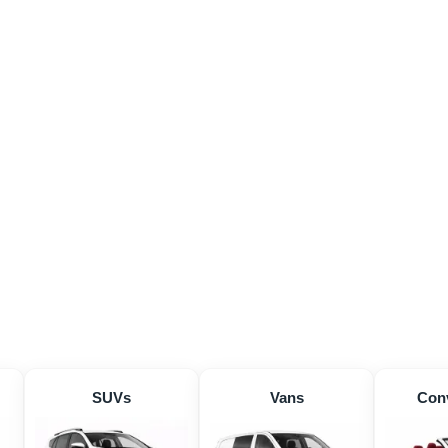
SUVs
Vans
Conv