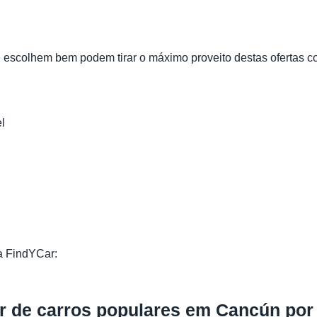
e escolhem bem podem tirar o máximo proveito destas ofertas co
l
a FindYCar:
er de carros populares em Cancún po