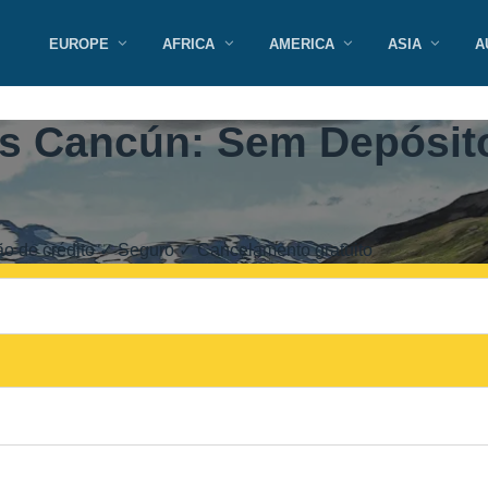
EUROPE
AFRICA
AMERICA
ASIA
A
os Cancún: Sem Depósit
o de crédito ✓ Seguro ✓ Cancelamento gratuito