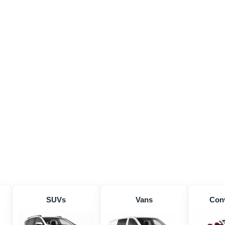
SUVs
Vans
Conv