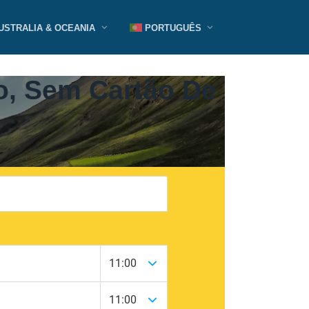
USTRALIA & OCEANIA
PORTUGUÊS
o, Sem Cartão De