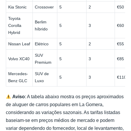
Kia Stonic
Crossover
5
2
€50
Toyota
Berlim
Corolla
5
3
€60
híbrido
Hybrid
Nissan Leaf
Elétrico
5
2
€55
SUV
Volvo XC40
5
3
€85
Premium
Mercedes-
SUV de
5
3
€110
Benz GLC
Luxo
Aviso
: A tabela abaixo mostra os preços aproximados
de aluguer de carros populares em La Gomera,
considerando as variações sazonais. As tarifas listadas
baseiam-se em preços médios de mercado e podem
variar dependendo do fornecedor, local de levantamento,