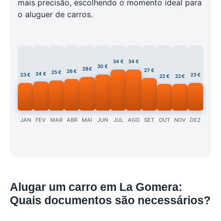
mais precisão, escolhendo o momento ideal para
o aluguer de carros.
34 €
34 €
30 €
28 €
27 €
26 €
25 €
24 €
23 €
23 €
22 €
22 €
JAN
FEV
MAR
ABR
MAI
JUN
JUL
AGO
SET
OUT
NOV
DEZ
Alugar um carro em La Gomera:
Quais documentos são necessários?