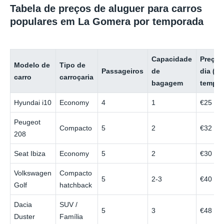
Tabela de preços de aluguer para carros
populares em La Gomera por temporada
Capacidade
Preço 
Modelo de
Tipo de
Passageiros
de
dia (ba
carro
carroçaria
bagagem
tempor
Hyundai i10
Economy
4
1
€25
Peugeot
Compacto
5
2
€32
208
Seat Ibiza
Economy
5
2
€30
Volkswagen
Compacto
5
2-3
€40
Golf
hatchback
Dacia
SUV /
5
3
€48
Duster
Família