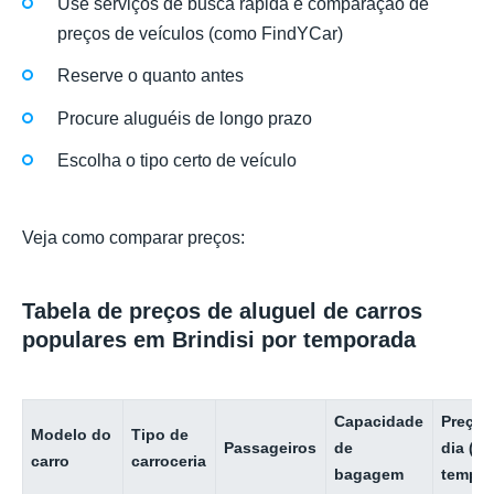
Use serviços de busca rápida e comparação de
preços de veículos (como FindYCar)
Reserve o quanto antes
Procure aluguéis de longo prazo
Escolha o tipo certo de veículo
Veja como comparar preços:
Tabela de preços de aluguel de carros
populares em Brindisi por temporada
Capacidade
Preço 
Modelo do
Tipo de
Passageiros
de
dia (ba
carro
carroceria
bagagem
tempor