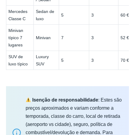
Mercedes
Sedan de
5
3
60 €
Classe C
luxo
Minivan
típico 7
Minivan
7
3
52 €
lugares
SUV de
Luxury
5
3
70 €
luxo típico
SUV
Isenção de responsabilidade
: Estes são
preços aproximados e variam conforme a
temporada, classe do carro, local de retirada
(aeroporto vs cidade), seguro, política de
combustível/devolução e demanda. Para