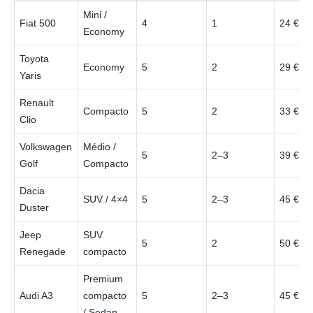
Mini /
Fiat 500
4
1
24 €
Economy
Toyota
Economy
5
2
29 €
Yaris
Renault
Compacto
5
2
33 €
Clio
Volkswagen
Médio /
5
2–3
39 €
Golf
Compacto
Dacia
SUV / 4×4
5
2–3
45 €
Duster
Jeep
SUV
5
2
50 €
Renegade
compacto
Premium
Audi A3
compacto
5
2–3
45 €
/ Sedan