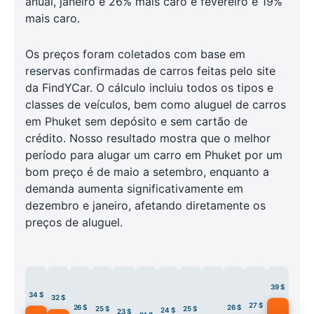
anual, janeiro é 26% mais caro e fevereiro é 19%
mais caro.
Os preços foram coletados com base em
reservas confirmadas de carros feitas pelo site
da FindYCar. O cálculo incluiu todos os tipos e
classes de veículos, bem como aluguel de carros
em Phuket sem depósito e sem cartão de
crédito. Nosso resultado mostra que o melhor
período para alugar um carro em Phuket por um
bom preço é de maio a setembro, enquanto a
demanda aumenta significativamente em
dezembro e janeiro, afetando diretamente os
preços de aluguel.
39 $
34 $
32 $
27 $
26 $
26 $
25 $
25 $
24 $
23 $