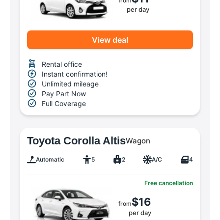
from
per day
View deal
Rental office
Instant confirmation!
Unlimited mileage
Pay Part Now
Full Coverage
Toyota Corolla Altis
Wagon
Automatic
5
2
A/C
4
Free cancellation
$16
from
per day