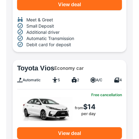
View deal
Meet & Greet
Small Deposit
Additional driver
Automatic Transmission
Debit card for deposit
Toyota Vios
Economy car
Automatic
5
2
A/C
4
Free cancellation
$14
from
per day
View deal