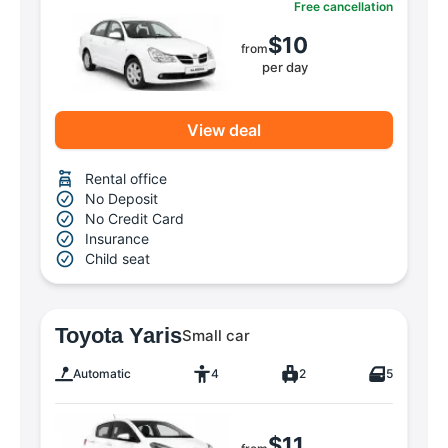
Free cancellation
$10
from
per day
View deal
Rental office
No Deposit
No Credit Card
Insurance
Child seat
Toyota Yaris
Small car
Automatic
4
2
5
$11