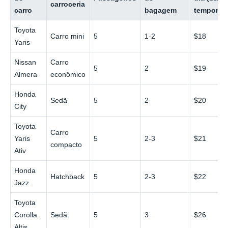
carroceria
carro
bagagem
temporad
Toyota
Carro mini
5
1-2
$18
Yaris
Nissan
Carro
5
2
$19
Almera
econômico
Honda
Sedã
5
2
$20
City
Toyota
Carro
Yaris
5
2-3
$21
compacto
Ativ
Honda
Hatchback
5
2-3
$22
Jazz
Toyota
Corolla
Sedã
5
3
$26
Altis