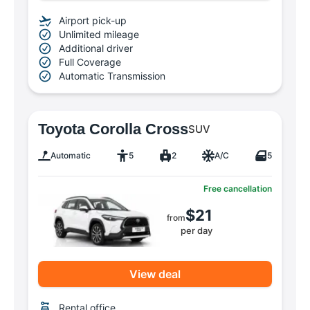
Airport pick-up
Unlimited mileage
Additional driver
Full Coverage
Automatic Transmission
Toyota Corolla Cross
SUV
Automatic
5
2
A/C
5
Free cancellation
$21
from
per day
View deal
Rental office