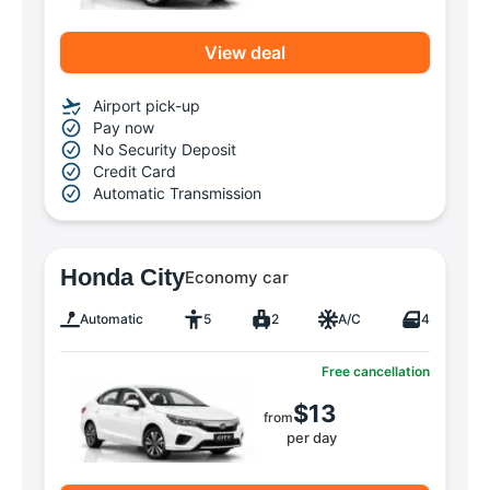
View deal
Airport pick-up
Pay now
No Security Deposit
Credit Card
Automatic Transmission
Honda City
Economy car
Automatic
5
2
A/C
4
Free cancellation
$13
from
per day