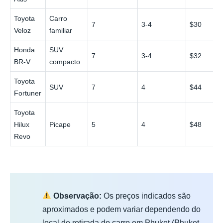
Toyota
Carro
7
3-4
$30
Veloz
familiar
Honda
SUV
7
3-4
$32
BR-V
compacto
Toyota
SUV
7
4
$44
Fortuner
Toyota
Hilux
Picape
5
4
$48
Revo
Observação:
Os preços indicados são
aproximados e podem variar dependendo do
local de retirada do carro em Phuket (Phuket