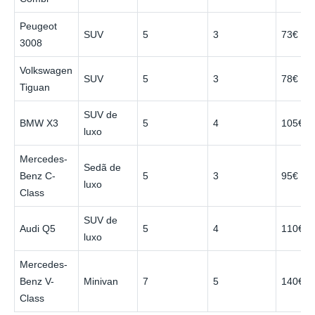
Peugeot
SUV
5
3
73€
3008
Volkswagen
SUV
5
3
78€
Tiguan
SUV de
BMW X3
5
4
105€
luxo
Mercedes-
Sedã de
Benz C-
5
3
95€
luxo
Class
SUV de
Audi Q5
5
4
110€
luxo
Mercedes-
Benz V-
Minivan
7
5
140€
Class