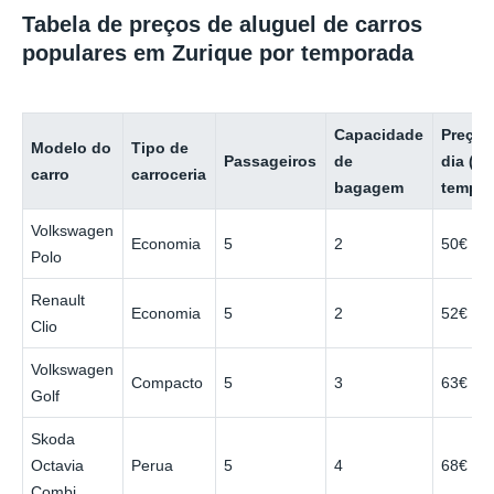
Tabela de preços de aluguel de carros
populares em Zurique por temporada
Capacidade
Preço 
Modelo do
Tipo de
Passageiros
de
dia (ba
carro
carroceria
bagagem
tempor
Volkswagen
Economia
5
2
50€
Polo
Renault
Economia
5
2
52€
Clio
Volkswagen
Compacto
5
3
63€
Golf
Skoda
Octavia
Perua
5
4
68€
Combi