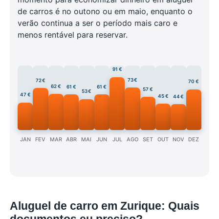
de carros é no outono ou em maio, enquanto o
verão continua a ser o período mais caro e
menos rentável para reservar.
91 €
73 €
72 €
70 €
62 €
61 €
61 €
57 €
53 €
47 €
45 €
44 €
JAN
FEV
MAR
ABR
MAI
JUN
JUL
AGO
SET
OUT
NOV
DEZ
Aluguel de carro em Zurique: Quais
documentos eu preciso?