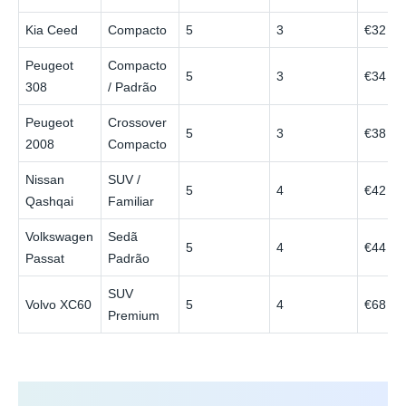
Kia Ceed
Compacto
5
3
€32
Peugeot
Compacto
5
3
€34
308
/ Padrão
Peugeot
Crossover
5
3
€38
2008
Compacto
Nissan
SUV /
5
4
€42
Qashqai
Familiar
Volkswagen
Sedã
5
4
€44
Passat
Padrão
SUV
Volvo XC60
5
4
€68
Premium