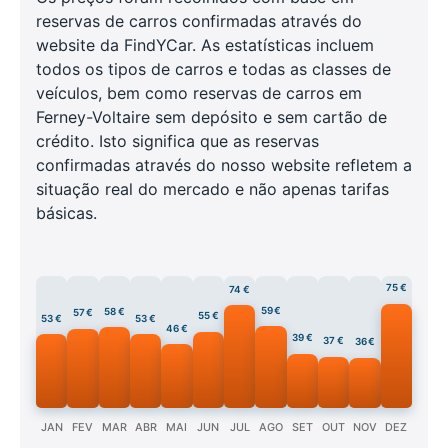
reservas de carros confirmadas através do
website da FindYCar. As estatísticas incluem
todos os tipos de carros e todas as classes de
veículos, bem como reservas de carros em
Ferney-Voltaire sem depósito e sem cartão de
crédito. Isto significa que as reservas
confirmadas através do nosso website refletem a
situação real do mercado e não apenas tarifas
básicas.
75 €
74 €
59 €
58 €
57 €
55 €
53 €
53 €
46 €
39 €
37 €
36 €
JAN
FEV
MAR
ABR
MAI
JUN
JUL
AGO
SET
OUT
NOV
DEZ