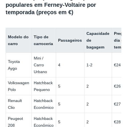
populares em Ferney-Voltaire por
temporada (preços em €)
Capacidade
Preço 
Modelo do
Tipo de
Passageiros
de
dia (b
carro
carroceria
bagagem
tempo
Mini /
Toyota
Carro
4
1-2
€24
Aygo
Urbano
Volkswagen
Hatchback
5
2
€26
Polo
Pequeno
Renault
Hatchback
5
2
€27
Clio
Econômico
Peugeot
Hatchback
5
2
€28
208
Econômico