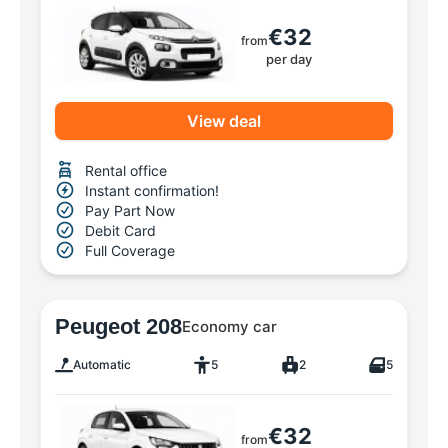
€32
from
per day
View deal
Rental office
Instant confirmation!
Pay Part Now
Debit Card
Full Coverage
Peugeot 208
Economy car
Automatic
5
2
5
€32
from