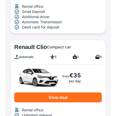
Rental office
Small Deposit
Additional driver
Automatic Transmission
Debit card for deposit
Renault Clio
Compact car
Automatic
5
2
4
€35
from
per day
View deal
Rental office
Unlimited mileage