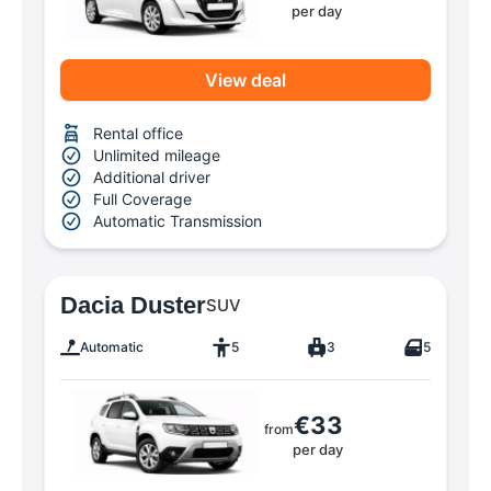
per day
View deal
Rental office
Unlimited mileage
Additional driver
Full Coverage
Automatic Transmission
Dacia Duster
SUV
Automatic
5
3
5
€33
from
per day