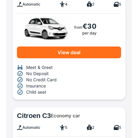
Automatic
4
2
5
€30
from
per day
View deal
Meet & Greet
No Deposit
No Credit Card
Insurance
Child seat
Citroen C3
Economy car
Automatic
5
2
5