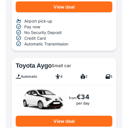
View deal
Airport pick-up
Pay now
No Security Deposit
Credit Card
Automatic Transmission
Toyota Aygo
Small car
Automatic
4
2
5
€34
from
per day
View deal