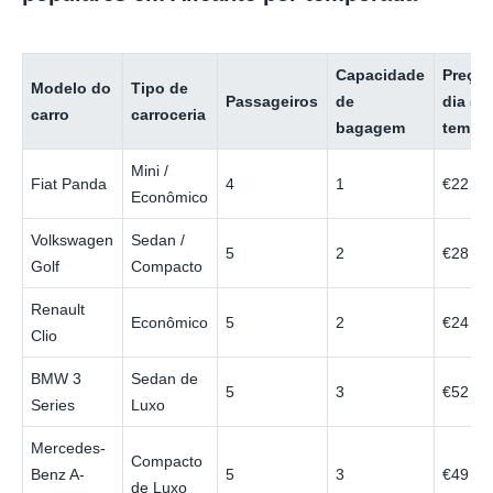
Capacidade
Preço 
Modelo do
Tipo de
Passageiros
de
dia (b
carro
carroceria
bagagem
tempo
Mini /
Fiat Panda
4
1
€22
Econômico
Volkswagen
Sedan /
5
2
€28
Golf
Compacto
Renault
Econômico
5
2
€24
Clio
BMW 3
Sedan de
5
3
€52
Series
Luxo
Mercedes-
Compacto
Benz A-
5
3
€49
de Luxo