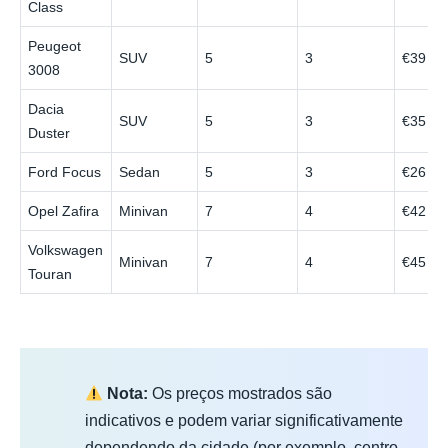
Class
Peugeot
SUV
5
3
€39
3008
Dacia
SUV
5
3
€35
Duster
Ford Focus
Sedan
5
3
€26
Opel Zafira
Minivan
7
4
€42
Volkswagen
Minivan
7
4
€45
Touran
Nota:
Os preços mostrados são
indicativos e podem variar significativamente
dependendo da cidade (por exemplo, centro