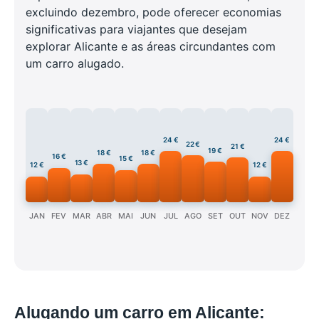
excluindo dezembro, pode oferecer economias
significativas para viajantes que desejam
explorar Alicante e as áreas circundantes com
um carro alugado.
24 €
24 €
22 €
21 €
19 €
18 €
18 €
16 €
15 €
13 €
12 €
12 €
JAN
FEV
MAR
ABR
MAI
JUN
JUL
AGO
SET
OUT
NOV
DEZ
Alugando um carro em Alicante: