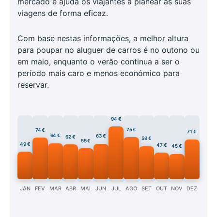
mercado e ajuda os viajantes a planear as suas
viagens de forma eficaz.
Com base nestas informações, a melhor altura
para poupar no aluguer de carros é no outono ou
em maio, enquanto o verão continua a ser o
período mais caro e menos económico para
reservar.
94 €
75 €
74 €
71 €
64 €
63 €
62 €
59 €
55 €
49 €
47 €
45 €
JAN
FEV
MAR
ABR
MAI
JUN
JUL
AGO
SET
OUT
NOV
DEZ