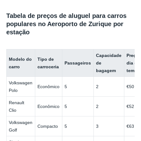
Tabela de preços de aluguel para carros
populares no Aeroporto de Zurique por
estação
Capacidade
Preço 
Modelo do
Tipo de
Passageiros
de
dia (b
carro
carroceria
bagagem
tempo
Volkswagen
Econômico
5
2
€50
Polo
Renault
Econômico
5
2
€52
Clio
Volkswagen
Compacto
5
3
€63
Golf