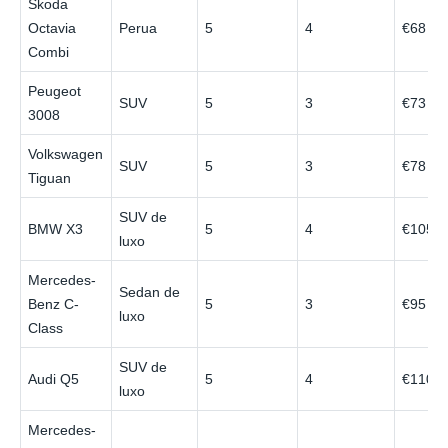
Skoda
Octavia
Perua
5
4
€68
Combi
Peugeot
SUV
5
3
€73
3008
Volkswagen
SUV
5
3
€78
Tiguan
SUV de
BMW X3
5
4
€105
luxo
Mercedes-
Sedan de
Benz C-
5
3
€95
luxo
Class
SUV de
Audi Q5
5
4
€110
luxo
Mercedes-