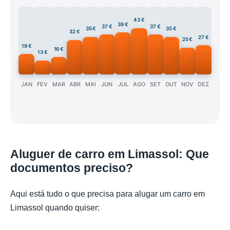
43 €
39 €
37 €
37 €
35 €
35 €
32 €
27 €
25 €
19 €
16 €
13 €
JAN
FEV
MAR
ABR
MAI
JUN
JUL
AGO
SET
OUT
NOV
DEZ
Aluguer de carro em Limassol: Que
documentos preciso?
Aqui está tudo o que precisa para alugar um carro em
Limassol quando quiser: