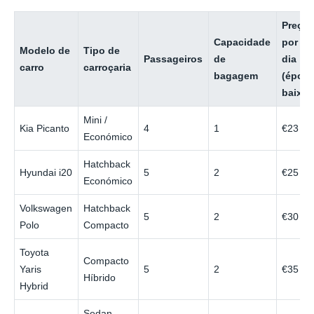
Preço
Capacidade
por
Modelo de
Tipo de
Passageiros
de
dia
carro
carroçaria
bagagem
(époc
baixa)
Mini /
Kia Picanto
4
1
€23
Económico
Hatchback
Hyundai i20
5
2
€25
Económico
Volkswagen
Hatchback
5
2
€30
Polo
Compacto
Toyota
Compacto
Yaris
5
2
€35
Híbrido
Hybrid
Sedan