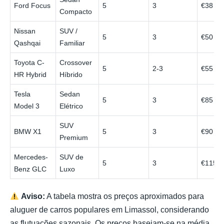
Ford Focus
5
3
€38
Compacto
Nissan
SUV /
5
3
€50
Qashqai
Familiar
Toyota C-
Crossover
5
2-3
€55
HR Hybrid
Híbrido
Tesla
Sedan
5
3
€85
Model 3
Elétrico
SUV
BMW X1
5
3
€90
Premium
Mercedes-
SUV de
5
3
€115
Benz GLC
Luxo
Aviso:
A tabela mostra os preços aproximados para
aluguer de carros populares em Limassol, considerando
as flutuações sazonais. Os preços baseiam-se na média