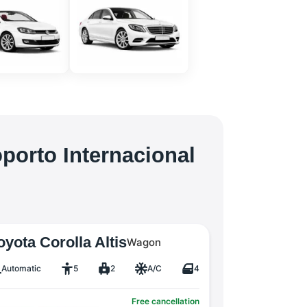
porto Internacional
oyota Corolla Altis
Wagon
Automatic
5
2
A/C
4
Free cancellation