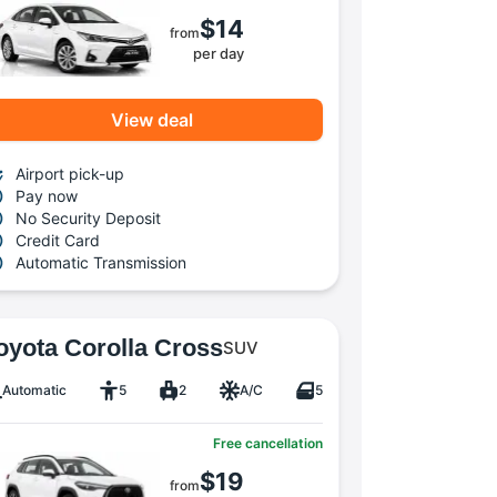
$14
from
per day
View deal
Airport pick-up
Pay now
No Security Deposit
Credit Card
Automatic Transmission
oyota Corolla Cross
SUV
Automatic
5
2
A/C
5
Free cancellation
$19
from