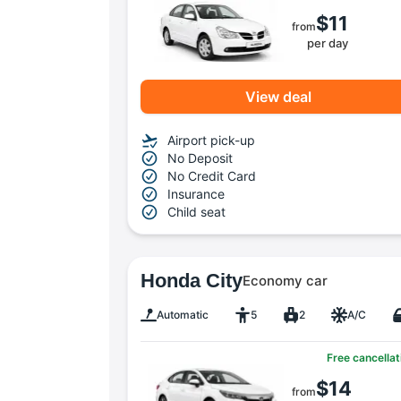
$11
from
per day
View deal
Airport pick-up
No Deposit
No Credit Card
Insurance
Child seat
Honda City
Economy car
Automatic
5
2
A/C
Free cancellat
$14
from