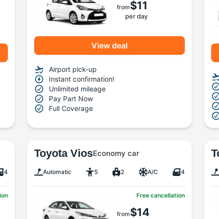
$11
from
per day
View deal
Airport pick-up
Instant confirmation!
Unlimited mileage
Pay Part Now
Full Coverage
Toyota Vios
T
Economy car
4
Automatic
5
2
A/C
4
ion
Free cancellation
$14
from