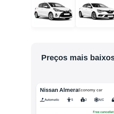
Preços mais baixos
Nissan Almera
Economy car
Automatic
5
2
A/C
Free cancellat