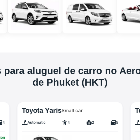
 para aluguel de carro no Aero
de Phuket (HKT)
Toyota Yaris
T
Small car
4
Automatic
4
2
5
ion