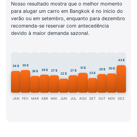
Nosso resultado mostra que o melhor momento
para alugar um carro em Bangkok é no início do
verão ou em setembro, enquanto para dezembro
recomenda-se reservar com antecedência
devido à maior demanda sazonal.
43 $
35 $
34 $
31 $
30 $
29 $
28 $
27 $
27 $
26 $
23 $
22 $
JAN
FEV
MAR
ABR
MAI
JUN
JUL
AGO
SET
OUT
NOV
DEZ