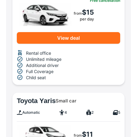
Free cancellation
$15
from
per day
View deal
Rental office
Unlimited mileage
Additional driver
Full Coverage
Child seat
Toyota Yaris
Small car
Automatic
4
2
5
$11
from