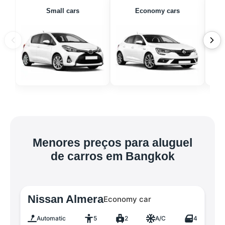
Small cars
Economy cars
Menores preços para aluguel
de carros em Bangkok
Nissan Almera
Economy car
Automatic
5
2
A/C
4