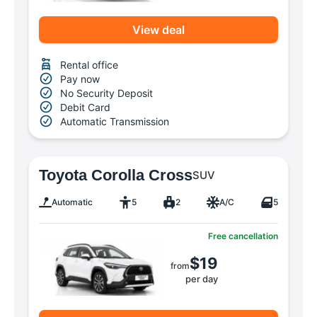
View deal
Rental office
Pay now
No Security Deposit
Debit Card
Automatic Transmission
Toyota Corolla Cross
SUV
Automatic
5
2
A/C
5
Free cancellation
$19
from
per day