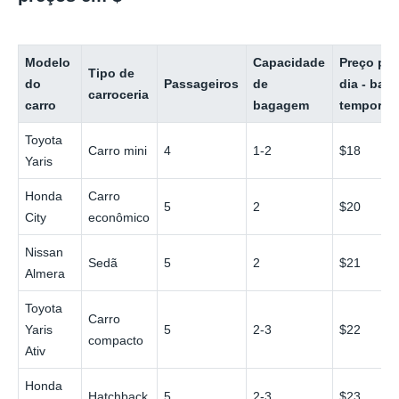
Modelo
Capacidade
Preço por
Tipo de
do
Passageiros
de
dia - baix
carroceria
carro
bagagem
temporad
Toyota
Carro mini
4
1-2
$18
Yaris
Honda
Carro
5
2
$20
City
econômico
Nissan
Sedã
5
2
$21
Almera
Toyota
Carro
Yaris
5
2-3
$22
compacto
Ativ
Honda
Hatchback
5
2-3
$23