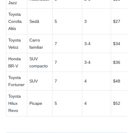
Jazz
Toyota
Corolla
Sedã
5
3
$27
Altis
Toyota
Carro
7
3-4
$34
Veloz
familiar
Honda
SUV
7
3-4
$36
BR-V
compacto
Toyota
SUV
7
4
$48
Fortuner
Toyota
Hilux
Picape
5
4
$52
Revo