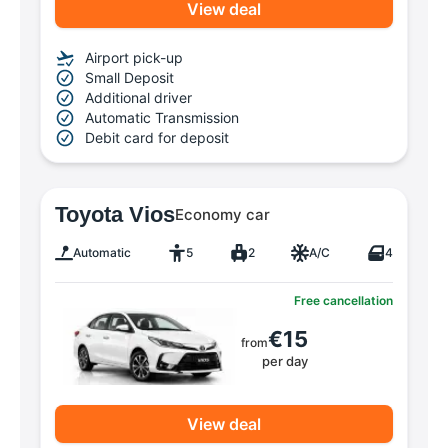
View deal
Airport pick-up
Small Deposit
Additional driver
Automatic Transmission
Debit card for deposit
Toyota Vios
Economy car
Automatic
5
2
A/C
4
Free cancellation
€15
from
per day
View deal