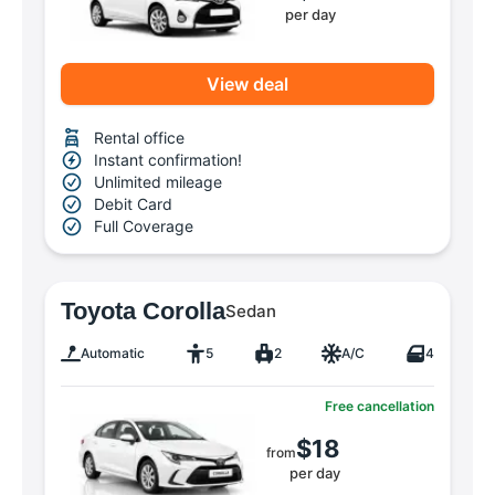
per day
View deal
Rental office
Instant confirmation!
Unlimited mileage
Debit Card
Full Coverage
Toyota Corolla
Sedan
Automatic
5
2
A/C
4
Free cancellation
$18
from
per day