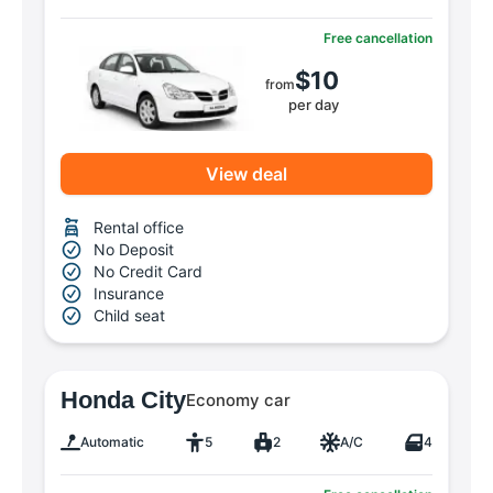
Free cancellation
$10
from
per day
View deal
Rental office
No Deposit
No Credit Card
Insurance
Child seat
Honda City
Economy car
Automatic
5
2
A/C
4