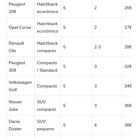
Peugeot
Hatchback
5
2
26€
208
econômico
Hatchback
Opel Corsa
5
2
27€
econômico
Renault
Hatchback
5
2-3
28€
Clio
compacto
Peugeot
Compacto
5
3
32€
308
/ Standard
Volkswagen
Compacto
5
3
34€
Golf
Nissan
SUV
5
3
36€
Juke
compacto
Dacia
SUV
5
4
38€
Duster
pequeno