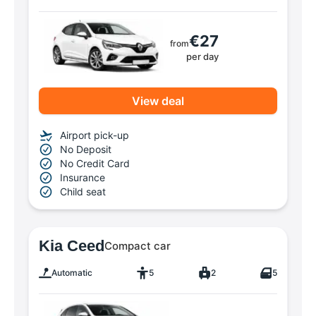
€27
from
per day
View deal
Airport pick-up
No Deposit
No Credit Card
Insurance
Child seat
Kia Ceed
Compact car
Automatic
5
2
5