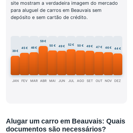
site mostram a verdadeira imagem do mercado
para aluguel de carros em Beauvais sem
depósito e sem cartão de crédito.
59 €
52 €
50 €
50 €
49 €
49 €
47 €
46 €
46 €
45 €
44 €
39 €
JAN
FEV
MAR
ABR
MAI
JUN
JUL
AGO
SET
OUT
NOV
DEZ
Alugar um carro em Beauvais: Quais
documentos são necessários?