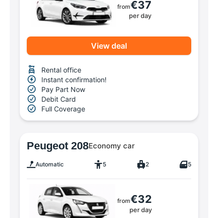
€37
from
per day
View deal
Rental office
Instant confirmation!
Pay Part Now
Debit Card
Full Coverage
Peugeot 208
Economy car
Automatic
5
2
5
€32
from
per day