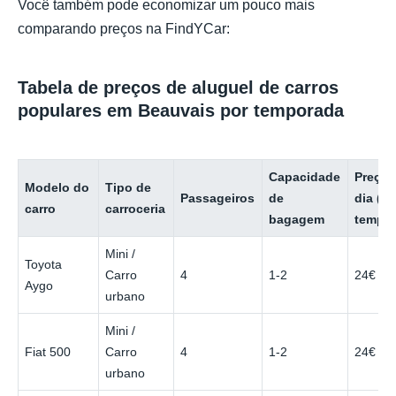
Você também pode economizar um pouco mais
comparando preços na FindYCar:
Tabela de preços de aluguel de carros
populares em Beauvais por temporada
Capacidade
Preço 
Modelo do
Tipo de
Passageiros
de
dia (b
carro
carroceria
bagagem
tempor
Mini /
Toyota
Carro
4
1-2
24€
Aygo
urbano
Mini /
Fiat 500
Carro
4
1-2
24€
urbano