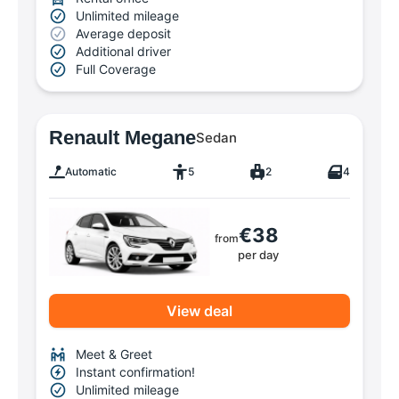
Unlimited mileage
Average deposit
Additional driver
Full Coverage
Renault Megane
Sedan
Automatic
5
2
4
€38
from
per day
View deal
Meet & Greet
Instant confirmation!
Unlimited mileage