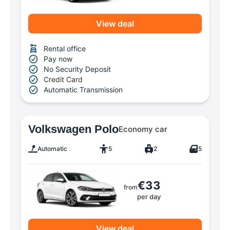
View deal
Rental office
Pay now
No Security Deposit
Credit Card
Automatic Transmission
Volkswagen Polo
Economy car
Automatic
5
2
5
€33
from
per day
View deal