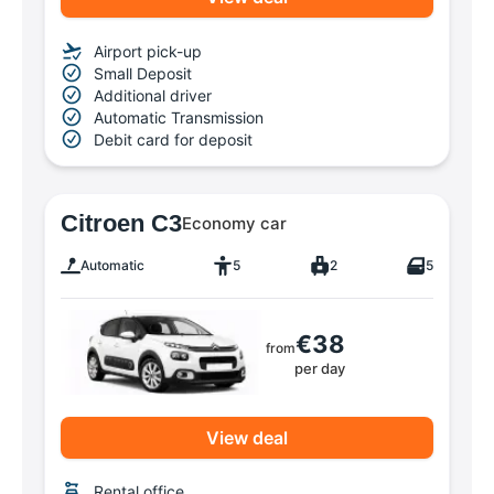
Airport pick-up
Small Deposit
Additional driver
Automatic Transmission
Debit card for deposit
Citroen C3
Economy car
Automatic
5
2
5
€38
from
per day
View deal
Rental office