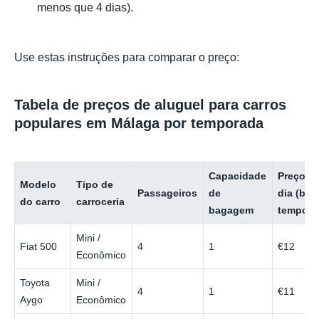
menos que 4 dias).
Use estas instruções para comparar o preço:
Tabela de preços de aluguel para carros
populares em Málaga por temporada
Capacidade
Preço p
Modelo
Tipo de
Passageiros
de
dia (bai
do carro
carroceria
bagagem
tempora
Mini /
Fiat 500
4
1
€12
Econômico
Toyota
Mini /
4
1
€11
Aygo
Econômico