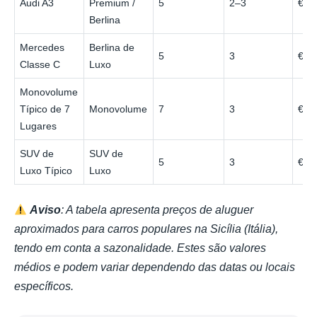
Audi A3
Premium /
5
2–3
€45
Berlina
Mercedes
Berlina de
5
3
€65
Classe C
Luxo
Monovolume
Típico de 7
Monovolume
7
3
€55
Lugares
SUV de
SUV de
5
3
€70
Luxo Típico
Luxo
Aviso
: A tabela apresenta preços de aluguer
aproximados para carros populares na Sicília (Itália),
tendo em conta a sazonalidade. Estes são valores
médios e podem variar dependendo das datas ou locais
específicos.