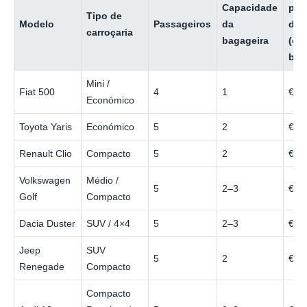
Capacidade
por
Tipo de
Modelo
Passageiros
da
dia
carroçaria
bagageira
(ép
bai
Mini /
Fiat 500
4
1
€25
Económico
Toyota Yaris
Económico
5
2
€30
Renault Clio
Compacto
5
2
€35
Volkswagen
Médio /
5
2–3
€40
Golf
Compacto
Dacia Duster
SUV / 4×4
5
2–3
€50
Jeep
SUV
5
2
€55
Renegade
Compacto
Compacto