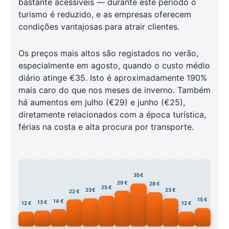
bastante acessíveis — durante este período o
turismo é reduzido, e as empresas oferecem
condições vantajosas para atrair clientes.
Os preços mais altos são registados no verão,
especialmente em agosto, quando o custo médio
diário atinge €35. Isto é aproximadamente 190%
mais caro do que nos meses de inverno. Também
há aumentos em julho (€29) e junho (€25),
diretamente relacionados com a época turística,
férias na costa e alta procura por transporte.
35 €
29 €
28 €
25 €
23 €
23 €
22 €
15 €
14 €
13 €
12 €
12 €