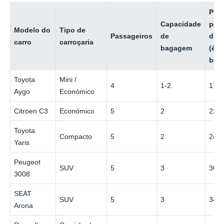
Pre
Capacidade
por
Modelo do
Tipo de
Passageiros
de
dia
carro
carroçaria
bagagem
(ép
baix
Toyota
Mini /
4
1-2
17 €
Aygo
Económico
Citroen C3
Económico
5
2
22 €
Toyota
Compacto
5
2
24 €
Yaris
Peugeot
SUV
5
3
30 €
3008
SEAT
SUV
5
3
34 €
Arona