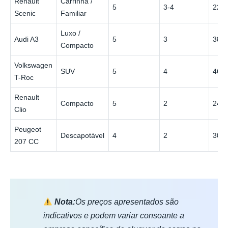
Renault
Carrinha /
5
3-4
22 €
Scenic
Familiar
Luxo /
Audi A3
5
3
38 €
Compacto
Volkswagen
SUV
5
4
46 €
T-Roc
Renault
Compacto
5
2
24 €
Clio
Peugeot
Descapotável
4
2
30 €
207 CC
Nota:
Os preços apresentados são
indicativos e podem variar consoante a