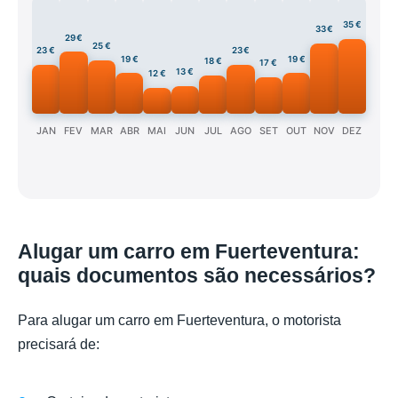
35 €
33 €
29 €
25 €
23 €
23 €
19 €
19 €
18 €
17 €
13 €
12 €
JAN
FEV
MAR
ABR
MAI
JUN
JUL
AGO
SET
OUT
NOV
DEZ
Alugar um carro em Fuerteventura:
quais documentos são necessários?
Para alugar um carro em Fuerteventura, o motorista
precisará de: