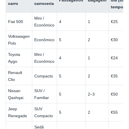
Passageiros
Bagagem
dia (baix
carro
carroceria
temporad
Mini /
Fiat 500
4
1
€25
Econômico
Volkswagen
Econômico
5
2
€30
Polo
Toyota
Mini /
4
1
€24
Aygo
Econômico
Renault
Compacto
5
2
€35
Clio
Nissan
SUV /
5
2–3
€50
Qashqai
Familiar
Jeep
SUV
5
2
€55
Renegade
Compacto
Sedã