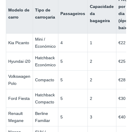
Capacidade
por
Modelo de
Tipo de
Passageiros
da
dia
carro
carroçaria
bagageira
(époc
baixa)
Mini /
Kia Picanto
4
1
€22
Económico
Hatchback
Hyundai i20
5
2
€25
Económico
Volkswagen
Compacto
5
2
€28
Polo
Hatchback
Ford Fiesta
5
2
€30
Compacto
Renault
Berline
5
3
€40
Megane
Familiar
Nissan
SUV /