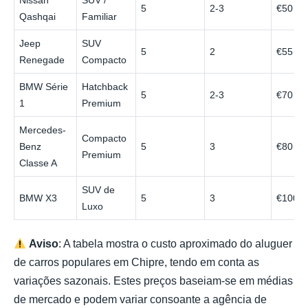
5
2-3
€50
Qashqai
Familiar
Jeep
SUV
5
2
€55
Renegade
Compacto
BMW Série
Hatchback
5
2-3
€70
1
Premium
Mercedes-
Compacto
Benz
5
3
€80
Premium
Classe A
SUV de
BMW X3
5
3
€100
Luxo
Aviso
: A tabela mostra o custo aproximado do aluguer
de carros populares em Chipre, tendo em conta as
variações sazonais. Estes preços baseiam-se em médias
de mercado e podem variar consoante a agência de