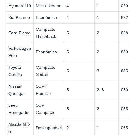
Hyundai i10
Mini / Urbano
4
1
€20
Kia Picanto
Económico
4
1
€22
Compacto
Ford Fiesta
5
2
€28
Hatchback
Volkswagen
Económico
5
2
€30
Polo
Toyota
Compacto
5
3
€35
Corolla
Sedan
Nissan
SUV /
5
2–3
€50
Qashqai
Familiar
Jeep
SUV
5
2
€55
Renegade
Compacto
Mazda MX-
Descapotável
2
1
€65
5