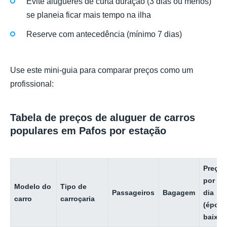
Evite alugueres de curta duração (3 dias ou menos)
se planeia ficar mais tempo na ilha
Reserve com antecedência (mínimo 7 dias)
Use este mini-guia para comparar preços como um
profissional:
Tabela de preços de aluguer de carros
populares em Pafos por estação
Preço
por
Modelo do
Tipo de
Passageiros
Bagagem
dia
carro
carroçaria
(époc
baixa)