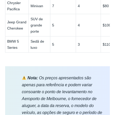
Chrysler
Minivan
7
4
$80
Pacifica
SUV de
Jeep Grand
grande
5
4
$100
Cherokee
porte
BMW 5
Sedã de
5
3
$110
Series
luxo
Nota:
Os preços apresentados são
apenas para referência e podem variar
consoante o ponto de levantamento no
Aeroporto de Melbourne, o fornecedor de
aluguer, a data da reserva, o modelo do
veículo, as opções de seguro e o período de