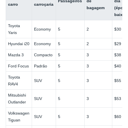
Passageiros
de
dia
carro
carroçaria
bagagem
(época
baixa)
Toyota
Economy
5
2
$30
Yaris
Hyundai i20
Economy
5
2
$29
Mazda 3
Compacto
5
3
$38
Ford Focus
Padrão
5
3
$40
Toyota
SUV
5
3
$55
RAV4
Mitsubishi
SUV
5
3
$53
Outlander
Volkswagen
SUV
5
3
$60
Tiguan