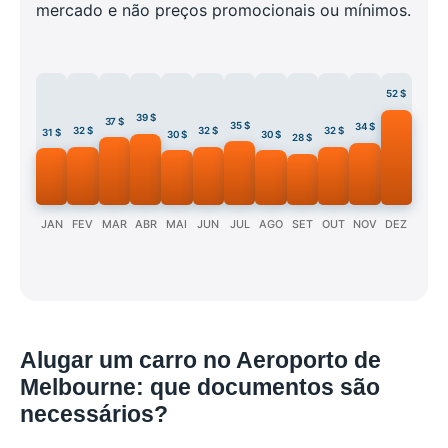
mercado e não preços promocionais ou mínimos.
52 $
39 $
37 $
35 $
34 $
32 $
32 $
32 $
31 $
30 $
30 $
28 $
JAN
FEV
MAR
ABR
MAI
JUN
JUL
AGO
SET
OUT
NOV
DEZ
Alugar um carro no Aeroporto de
Melbourne: que documentos são
necessários?