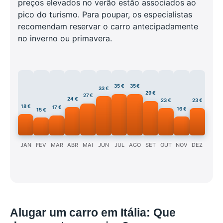
preços elevados no verão estão associados ao
pico do turismo. Para poupar, os especialistas
recomendam reservar o carro antecipadamente
no inverno ou primavera.
35 €
35 €
33 €
29 €
27 €
24 €
23 €
23 €
18 €
17 €
16 €
15 €
JAN
FEV
MAR
ABR
MAI
JUN
JUL
AGO
SET
OUT
NOV
DEZ
Alugar um carro em Itália: Que