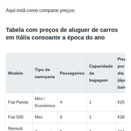
Aqui está como comparar preços:
Tabela com preços de aluguer de carros
em Itália consoante a época do ano
Preço
Capacidade
por
Tipo de
Modelo
Passageiros
da
dia
carroçaria
bagagem
(époc
baixa)
Mini /
Fiat Panda
4
1
€25
Económico
Fiat 500
Mini
4
1
€28
Renault