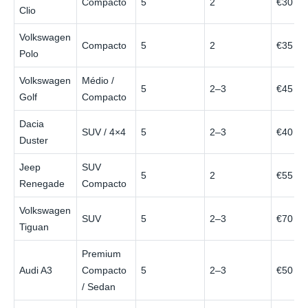
Compacto
5
2
€30
Clio
Volkswagen
Compacto
5
2
€35
Polo
Volkswagen
Médio /
5
2–3
€45
Golf
Compacto
Dacia
SUV / 4×4
5
2–3
€40
Duster
Jeep
SUV
5
2
€55
Renegade
Compacto
Volkswagen
SUV
5
2–3
€70
Tiguan
Premium
Audi A3
Compacto
5
2–3
€50
/ Sedan