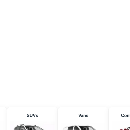
SUVs
Vans
Conv