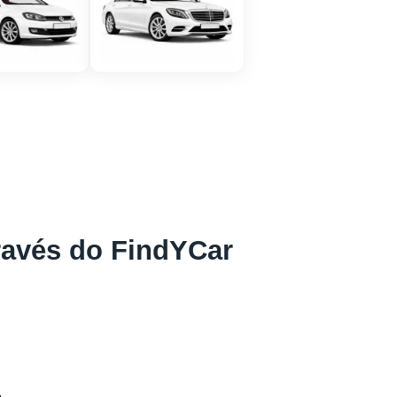
ravés do FindYCar
:
.