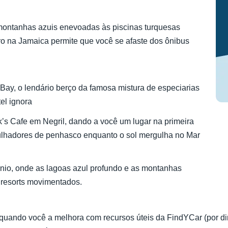
 montanhas azuis enevoadas às piscinas turquesas
rro na Jamaica permite que você se afaste dos ônibus
 Bay, o lendário berço da famosa mistura de especiarias
el ignora
k’s Cafe em Negril, dando a você um lugar na primeira
ulhadores de penhasco enquanto o sol mergulha no Mar
tonio, onde as lagoas azul profundo e as montanhas
 resorts movimentados.
uando você a melhora com recursos úteis da FindYCar (por din