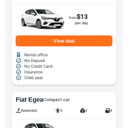
$13
from
per day
View deal
Rental office
No Deposit
No Credit Card
Insurance
Child seat
Fiat Egea
Compact car
Automatic
5
2
4