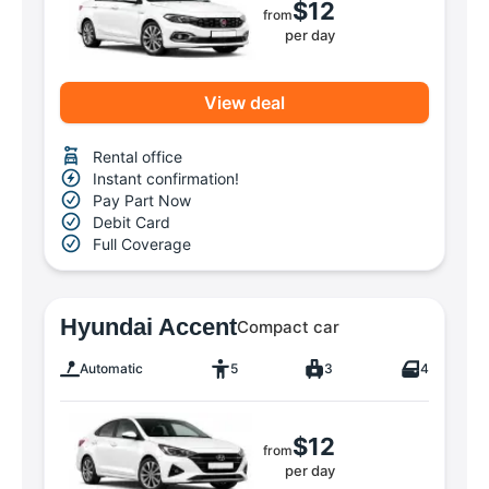
$12
from
per day
View deal
Rental office
Instant confirmation!
Pay Part Now
Debit Card
Full Coverage
Hyundai Accent
Compact car
Automatic
5
3
4
$12
from
per day