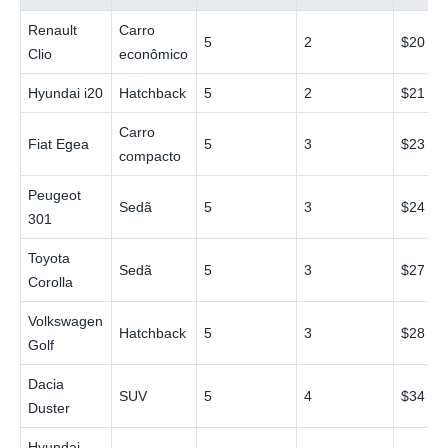
Renault
Carro
5
2
$20
Clio
econômico
Hyundai i20
Hatchback
5
2
$21
Carro
Fiat Egea
5
3
$23
compacto
Peugeot
Sedã
5
3
$24
301
Toyota
Sedã
5
3
$27
Corolla
Volkswagen
Hatchback
5
3
$28
Golf
Dacia
SUV
5
4
$34
Duster
Hyundai