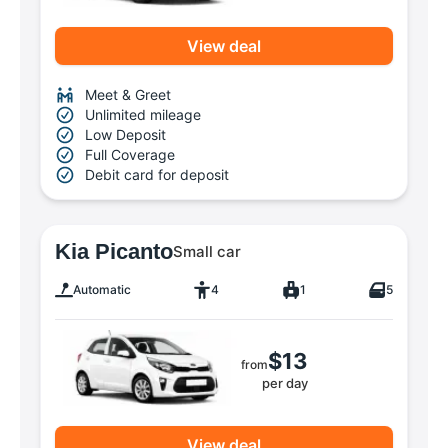
View deal
Meet & Greet
Unlimited mileage
Low Deposit
Full Coverage
Debit card for deposit
Kia Picanto
Small car
Automatic
4
1
5
$13
from
per day
View deal