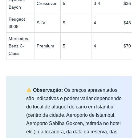
Crossover
5
3-4
$36
Bayon
Peugeot
SUV
5
4
$43
3008
Mercedes-
Benz C-
Premium
5
4
$70
Class
Observação:
Os preços apresentados
são indicativos e podem variar dependendo
do local de aluguel de carro em Istambul
(centro da cidade, Aeroporto de Istambul,
Aeroporto Sabiha Gokcen, retirada no hotel
etc.), da locadora, da data da reserva, das