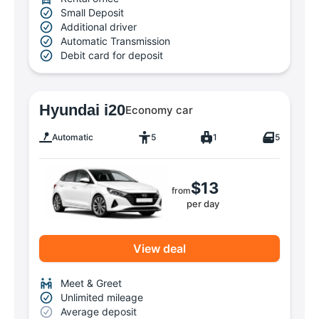
Small Deposit
Additional driver
Automatic Transmission
Debit card for deposit
Hyundai i20
Economy car
Automatic
5
1
5
$13
from
per day
View deal
Meet & Greet
Unlimited mileage
Average deposit