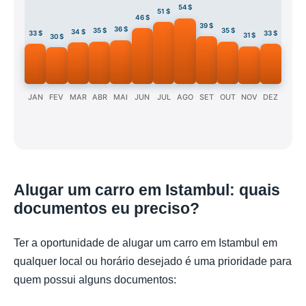
54 $
51 $
46 $
39 $
36 $
35 $
35 $
34 $
33 $
33 $
31 $
30 $
JAN
FEV
MAR
ABR
MAI
JUN
JUL
AGO
SET
OUT
NOV
DEZ
Alugar um carro em Istambul: quais
documentos eu preciso?
Ter a oportunidade de alugar um carro em Istambul em
qualquer local ou horário desejado é uma prioridade para
quem possui alguns documentos: