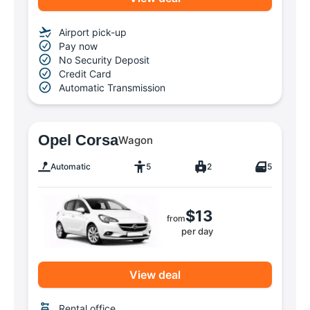
Airport pick-up
Pay now
No Security Deposit
Credit Card
Automatic Transmission
Opel Corsa
Wagon
Automatic
5
2
5
$13
from
per day
View deal
Rental office