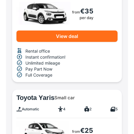
€35
from
per day
View deal
Rental office
Instant confirmation!
Unlimited mileage
Pay Part Now
Full Coverage
Toyota Yaris
Small car
Automatic
4
2
5
€25
from