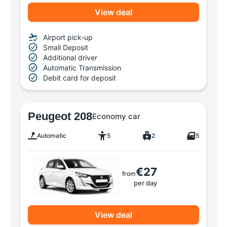
View deal
Airport pick-up
Small Deposit
Additional driver
Automatic Transmission
Debit card for deposit
Peugeot 208
Economy car
Automatic
5
2
5
€27
from
per day
View deal