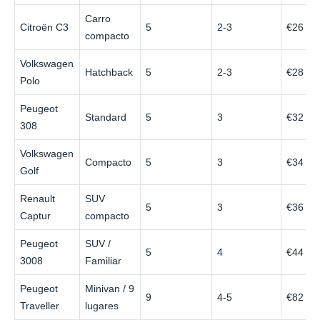
Carro
Citroën C3
5
2-3
€26
compacto
Volkswagen
Hatchback
5
2-3
€28
Polo
Peugeot
Standard
5
3
€32
308
Volkswagen
Compacto
5
3
€34
Golf
Renault
SUV
5
3
€36
Captur
compacto
Peugeot
SUV /
5
4
€44
3008
Familiar
Peugeot
Minivan / 9
9
4-5
€82
Traveller
lugares