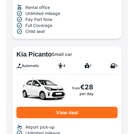
Rental office
Unlimited mileage
Pay Part Now
Full Coverage
Child seat
Kia Picanto
Small car
Automatic
4
1
5
€28
from
per day
View deal
Airport pick-up
Unlimited mileage