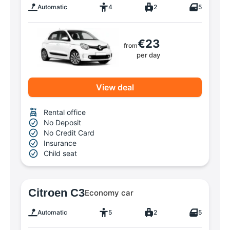
Automatic
4
2
5
€23
from
per day
View deal
Rental office
No Deposit
No Credit Card
Insurance
Child seat
Citroen C3
Economy car
Automatic
5
2
5