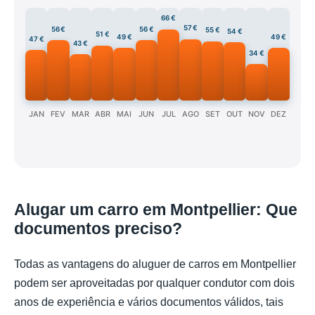
66 €
57 €
56 €
56 €
55 €
54 €
51 €
49 €
49 €
47 €
43 €
34 €
JAN
FEV
MAR
ABR
MAI
JUN
JUL
AGO
SET
OUT
NOV
DEZ
Alugar um carro em Montpellier: Que
documentos preciso?
Todas as vantagens do aluguer de carros em Montpellier
podem ser aproveitadas por qualquer condutor com dois
anos de experiência e vários documentos válidos, tais