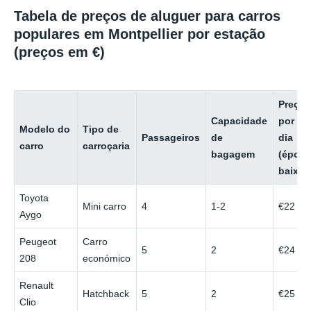
Tabela de preços de aluguer para carros
populares em Montpellier por estação
(preços em €)
Preço
Capacidade
por
Modelo do
Tipo de
Passageiros
de
dia
carro
carroçaria
bagagem
(époc
baixa)
Toyota
Mini carro
4
1-2
€22
Aygo
Peugeot
Carro
5
2
€24
208
económico
Renault
Hatchback
5
2
€25
Clio