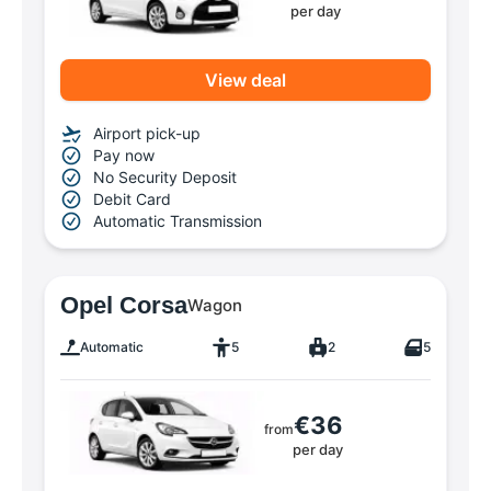
per day
View deal
Airport pick-up
Pay now
No Security Deposit
Debit Card
Automatic Transmission
Opel Corsa
Wagon
Automatic
5
2
5
€36
from
per day