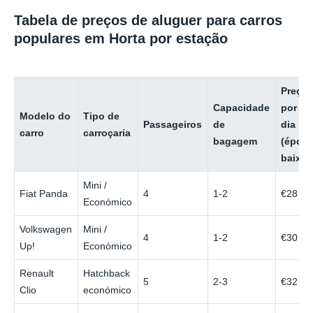
Tabela de preços de aluguer para carros
populares em Horta por estação
Preço
Capacidade
por
Modelo do
Tipo de
Passageiros
de
dia
carro
carroçaria
bagagem
(époc
baixa)
Mini /
Fiat Panda
4
1-2
€28
Económico
Volkswagen
Mini /
4
1-2
€30
Up!
Económico
Renault
Hatchback
5
2-3
€32
Clio
económico