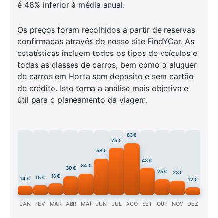
é 48% inferior à média anual.
Os preços foram recolhidos a partir de reservas
confirmadas através do nosso site FindYCar. As
estatísticas incluem todos os tipos de veículos e
todas as classes de carros, bem como o aluguer
de carros em Horta sem depósito e sem cartão
de crédito. Isto torna a análise mais objetiva e
útil para o planeamento da viagem.
83 €
75 €
58 €
43 €
34 €
30 €
25 €
23 €
18 €
15 €
14 €
12 €
JAN
FEV
MAR
ABR
MAI
JUN
JUL
AGO
SET
OUT
NOV
DEZ