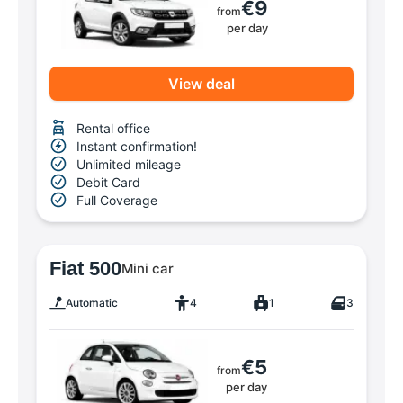
€9
from
per day
View deal
Rental office
Instant confirmation!
Unlimited mileage
Debit Card
Full Coverage
Fiat 500
Mini car
Automatic
4
1
3
€5
from
per day