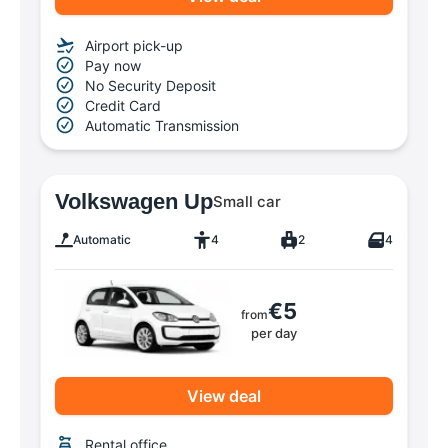
Airport pick-up
Pay now
No Security Deposit
Credit Card
Automatic Transmission
Volkswagen Up
Small car
Automatic
4
2
4
€5
from
per day
View deal
Rental office