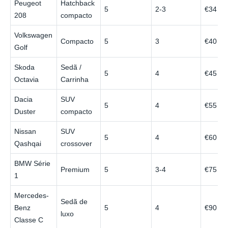
Peugeot
Hatchback
5
2-3
€34
208
compacto
Volkswagen
Compacto
5
3
€40
Golf
Skoda
Sedã /
5
4
€45
Octavia
Carrinha
Dacia
SUV
5
4
€55
Duster
compacto
Nissan
SUV
5
4
€60
Qashqai
crossover
BMW Série
Premium
5
3-4
€75
1
Mercedes-
Sedã de
Benz
5
4
€90
luxo
Classe C