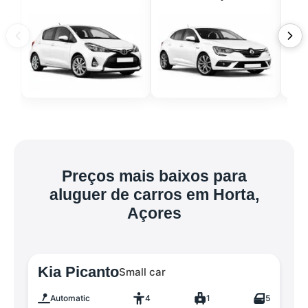
Preços mais baixos para
aluguer de carros em Horta,
Açores
Kia Picanto
Small car
Automatic
4
1
5