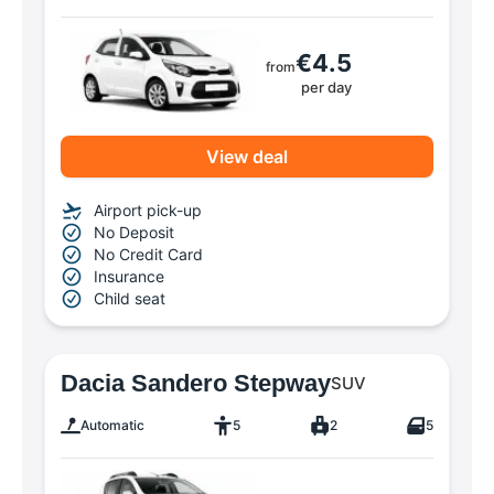
€4.5
from
per day
View deal
Airport pick-up
No Deposit
No Credit Card
Insurance
Child seat
Dacia Sandero Stepway
SUV
Automatic
5
2
5