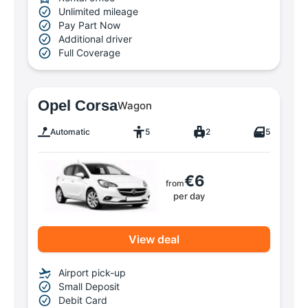
Unlimited mileage
Pay Part Now
Additional driver
Full Coverage
Opel Corsa
Wagon
Automatic
5
2
5
€6
from
per day
View deal
Airport pick-up
Small Deposit
Debit Card