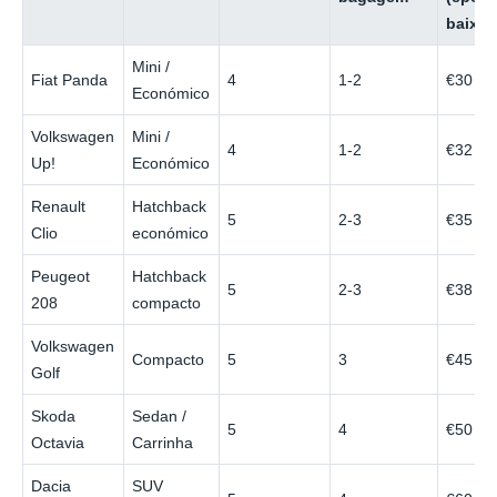
baixa)
Mini /
Fiat Panda
4
1-2
€30
Económico
Volkswagen
Mini /
4
1-2
€32
Up!
Económico
Renault
Hatchback
5
2-3
€35
Clio
económico
Peugeot
Hatchback
5
2-3
€38
208
compacto
Volkswagen
Compacto
5
3
€45
Golf
Skoda
Sedan /
5
4
€50
Octavia
Carrinha
Dacia
SUV