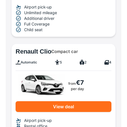
Airport pick-up
Unlimited mileage
Additional driver
Full Coverage
Child seat
Renault Clio
Compact car
Automatic
5
2
4
€7
from
per day
View deal
Airport pick-up
Rental office