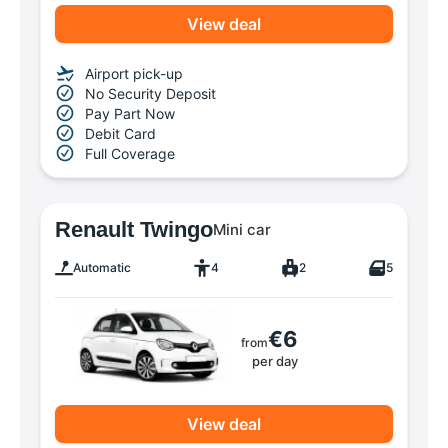
View deal
Airport pick-up
No Security Deposit
Pay Part Now
Debit Card
Full Coverage
Renault Twingo
Mini car
Automatic
4
2
5
€6
from
per day
View deal