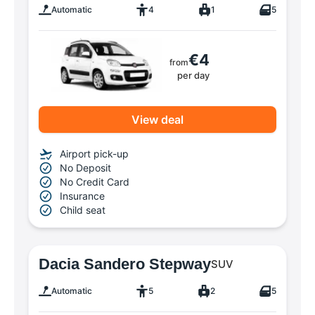
Automatic
4
1
5
€4
from
per day
View deal
Airport pick-up
No Deposit
No Credit Card
Insurance
Child seat
Dacia Sandero Stepway
SUV
Automatic
5
2
5