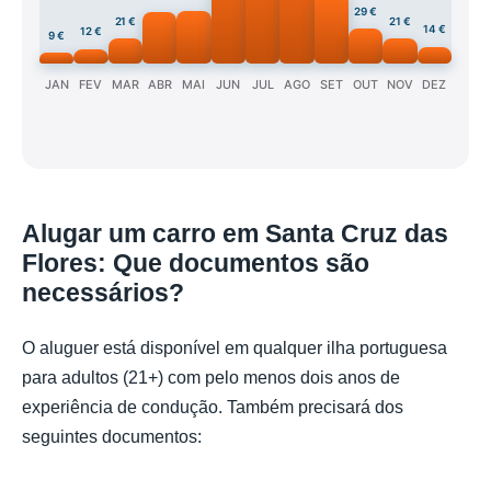
29 €
21 €
21 €
14 €
12 €
9 €
JAN
FEV
MAR
ABR
MAI
JUN
JUL
AGO
SET
OUT
NOV
DEZ
Alugar um carro em Santa Cruz das
Flores: Que documentos são
necessários?
O aluguer está disponível em qualquer ilha portuguesa
para adultos (21+) com pelo menos dois anos de
experiência de condução. Também precisará dos
seguintes documentos: