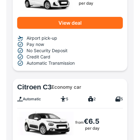
per day
View deal
Airport pick-up
Pay now
No Security Deposit
Credit Card
Automatic Transmission
Citroen C3
Economy car
Automatic
5
2
5
€6.5
from
per day