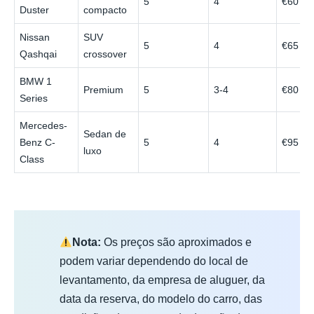
5
4
€60
Duster
compacto
Nissan
SUV
5
4
€65
Qashqai
crossover
BMW 1
Premium
5
3-4
€80
Series
Mercedes-
Sedan de
Benz C-
5
4
€95
luxo
Class
Nota:
Os preços são aproximados e
podem variar dependendo do local de
levantamento, da empresa de aluguer, da
data da reserva, do modelo do carro, das