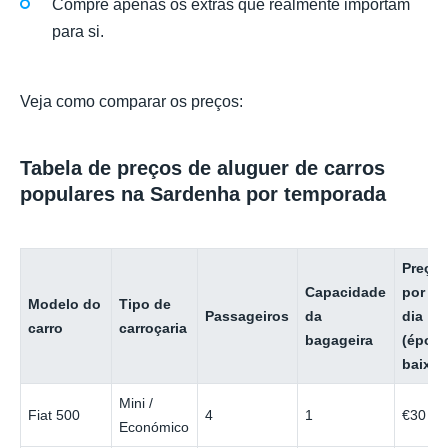
Compre apenas os extras que realmente importam
para si.
Veja como comparar os preços:
Tabela de preços de aluguer de carros
populares na Sardenha por temporada
Preço
Capacidade
por
Modelo do
Tipo de
Passageiros
da
dia
carro
carroçaria
bagageira
(époc
baixa)
Mini /
Fiat 500
4
1
€30
Económico