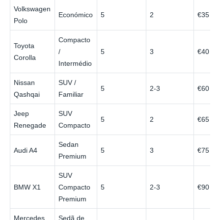
Volkswagen
Económico
5
2
€35
Polo
Compacto
Toyota
/
5
3
€40
Corolla
Intermédio
Nissan
SUV /
5
2-3
€60
Qashqai
Familiar
Jeep
SUV
5
2
€65
Renegade
Compacto
Sedan
Audi A4
5
3
€75
Premium
SUV
BMW X1
Compacto
5
2-3
€90
Premium
Mercedes
Sedã de