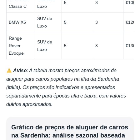
5
3
€100
Classe C
Luxo
SUV de
BMW X5
5
3
€120
Luxo
Range
SUV de
Rover
5
3
€130
Luxo
Evoque
Aviso
: A tabela mostra preços aproximados de
aluguer para carros populares na ilha da Sardenha
(Itália). Os preços são indicativos e apresentados
separadamente para épocas alta e baixa, com valores
diários aproximados.
Gráfico de preços de aluguer de carros
na Sardenha: análise sazonal baseada