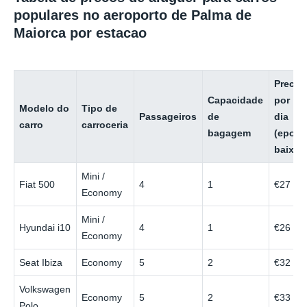
populares no aeroporto de Palma de
Maiorca por estacao
Preco
Capacidade
por
Modelo do
Tipo de
Passageiros
de
dia
carro
carroceria
bagagem
(epoca
baixa)
Mini /
Fiat 500
4
1
€27
Economy
Mini /
Hyundai i10
4
1
€26
Economy
Seat Ibiza
Economy
5
2
€32
Volkswagen
Economy
5
2
€33
Polo