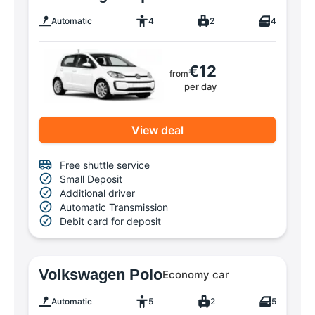
Automatic
4
2
4
€12
from
per day
View deal
Free shuttle service
Small Deposit
Additional driver
Automatic Transmission
Debit card for deposit
Volkswagen Polo
Economy car
Automatic
5
2
5