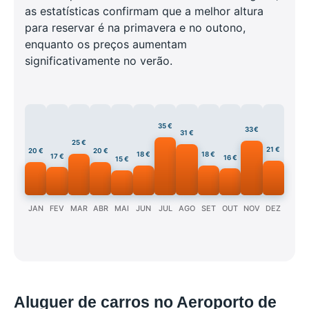
as estatísticas confirmam que a melhor altura
para reservar é na primavera e no outono,
enquanto os preços aumentam
significativamente no verão.
35 €
33 €
31 €
25 €
21 €
20 €
20 €
18 €
18 €
17 €
16 €
15 €
JAN
FEV
MAR
ABR
MAI
JUN
JUL
AGO
SET
OUT
NOV
DEZ
Aluguer de carros no Aeroporto de