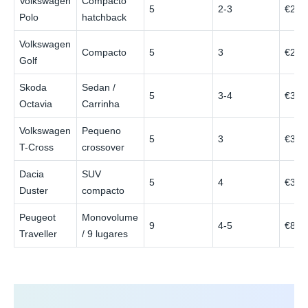
Volkswagen
Compacto
5
2-3
€22
Polo
hatchback
Volkswagen
Compacto
5
3
€26
Golf
Skoda
Sedan /
5
3-4
€30
Octavia
Carrinha
Volkswagen
Pequeno
5
3
€34
T-Cross
crossover
Dacia
SUV
5
4
€38
Duster
compacto
Peugeot
Monovolume
9
4-5
€82
Traveller
/ 9 lugares