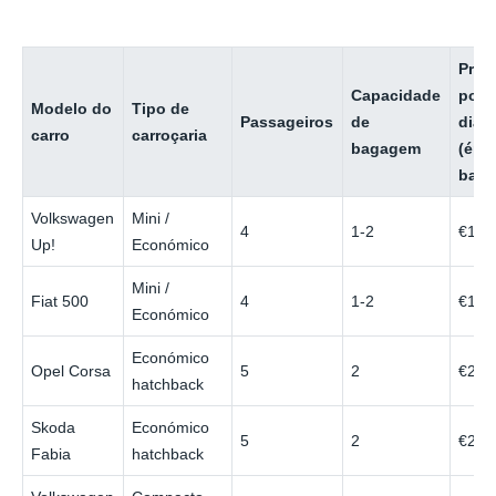
Preç
Capacidade
por
Modelo do
Tipo de
Passageiros
de
dia
carro
carroçaria
bagagem
(épo
baix
Volkswagen
Mini /
4
1-2
€18
Up!
Económico
Mini /
Fiat 500
4
1-2
€18
Económico
Económico
Opel Corsa
5
2
€20
hatchback
Skoda
Económico
5
2
€21
Fabia
hatchback