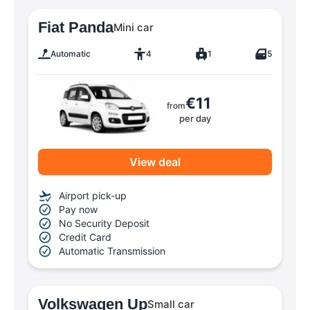
Fiat Panda
Mini car
Automatic
4
1
5
€11
from
per day
View deal
Airport pick-up
Pay now
No Security Deposit
Credit Card
Automatic Transmission
Volkswagen Up
Small car