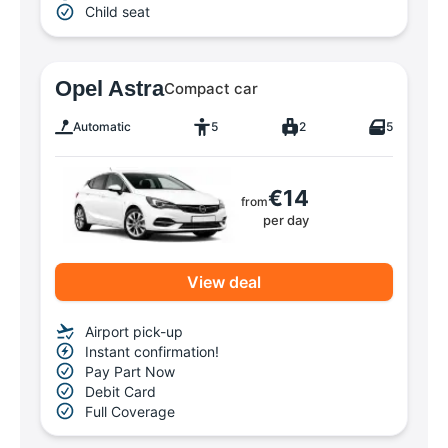
Child seat
Opel Astra
Compact car
Automatic
5
2
5
€14
from
per day
View deal
Airport pick-up
Instant confirmation!
Pay Part Now
Debit Card
Full Coverage