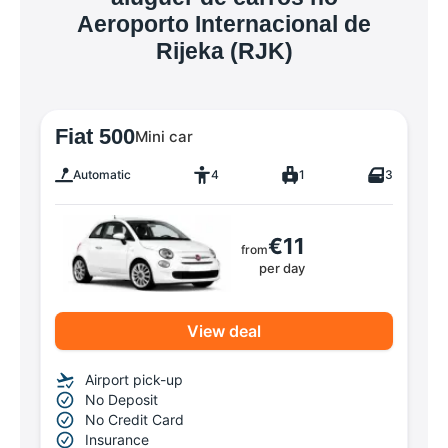
Aeroporto Internacional de
Rijeka (RJK)
Fiat 500
Mini car
Automatic
4
1
3
€11
from
per day
View deal
Airport pick-up
No Deposit
No Credit Card
Insurance