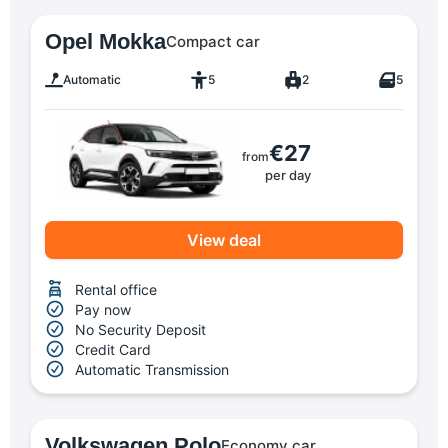
Opel Mokka
Compact car
Automatic
5
2
5
€27
from
per day
View deal
Rental office
Pay now
No Security Deposit
Credit Card
Automatic Transmission
Volkswagen Polo
Economy car