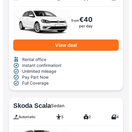
€40
from
per day
View deal
Rental office
Instant confirmation!
Unlimited mileage
Pay Part Now
Full Coverage
Skoda Scala
Sedan
Automatic
5
2
4