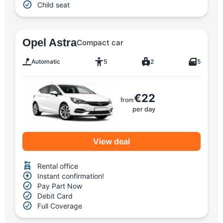
Child seat
Opel Astra
Compact car
Automatic
5
2
5
€22
from
per day
View deal
Rental office
Instant confirmation!
Pay Part Now
Debit Card
Full Coverage