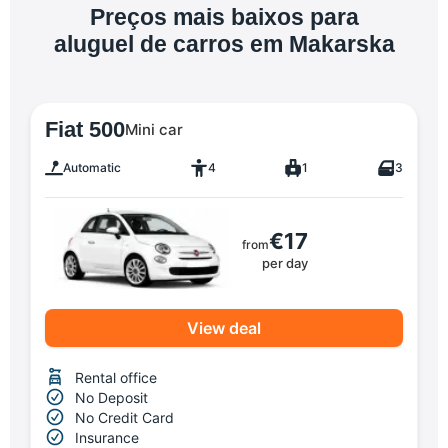
Preços mais baixos para
aluguel de carros em Makarska
Fiat 500
Mini car
Automatic
4
1
3
€17
from
per day
View deal
Rental office
No Deposit
No Credit Card
Insurance