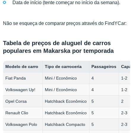
Data de início (tente começar no início da semana).
Não se esqueça de comparar preços através do FindYCar:
Tabela de preços de aluguel de carros
populares em Makarska por temporada
Modelo de carro
Tipo de carroceria
Passageiros
Capa
Fiat Panda
Mini / Econômico
4
1-2
Volkswagen Up!
Mini / Econômico
4
1-2
Opel Corsa
Hatchback Econômico
5
2
Renault Clio
Hatchback Econômico
5
2-3
Volkswagen Polo
Hatchback Compacto
5
2-3