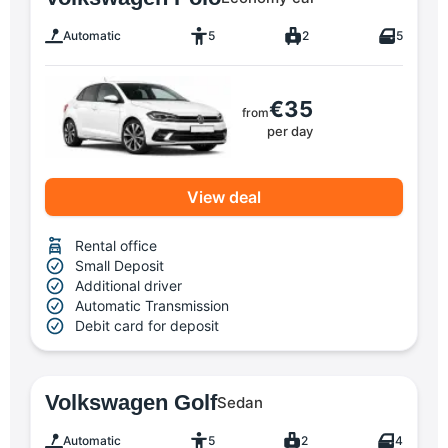
Automatic
5
2
5
€35
from
per day
View deal
Rental office
Small Deposit
Additional driver
Automatic Transmission
Debit card for deposit
Volkswagen Golf
Sedan
Automatic
5
2
4